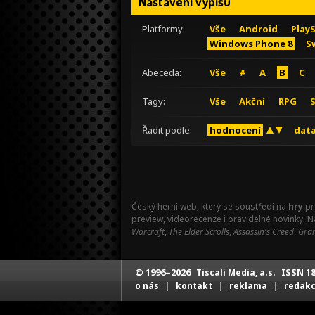
Nastavení výpisu
Platformy:
Vše
Android
Play
Windows Phone 8
S
Abeceda:
Vše
#
A
B
C
Tagy:
Vše
Akční
RPG
Řadit podle:
hodnocení
data
Český herní web, který se soustředí na
hry
pr
preview, videorecenze i pravidelné novinky. 
Warcraft
,
The Elder Scrolls
,
Assassin's Creed
,
Gran
© 1996–2026
ISSN 18
Tiscali Media, a.s.
|
|
|
o nás
kontakt
reklama
redak