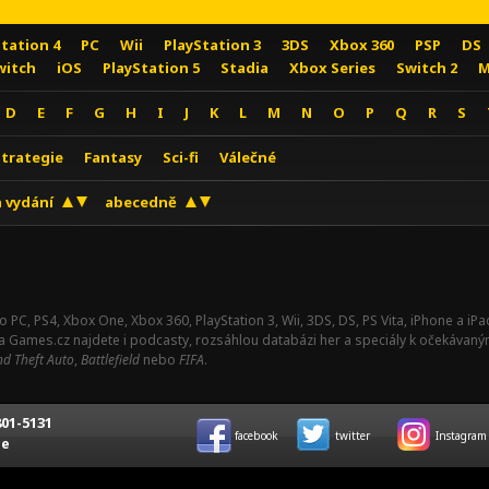
Station 4
PC
Wii
PlayStation 3
3DS
Xbox 360
PSP
DS
witch
iOS
PlayStation 5
Stadia
Xbox Series
Switch 2
M
D
E
F
G
H
I
J
K
L
M
N
O
P
Q
R
S
Strategie
Fantasy
Sci-fi
Válečné
 vydání
abecedně
o PC, PS4, Xbox One, Xbox 360, PlayStation 3, Wii, 3DS, DS, PS Vita, iPhone a i
Na Games.cz najdete i podcasty, rozsáhlou databázi her a speciály k očekávaný
d Theft Auto
,
Battlefield
nebo
FIFA
.
01-5131
facebook
twitter
Instagram
ce