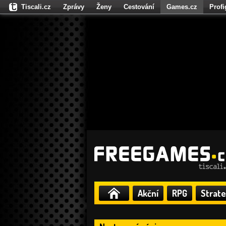
Tiscali.cz
Zprávy
Ženy
Cestování
Games.cz
Prof
Moulík.cz
Fights.cz
Sport
Dokina.cz
CZhity.cz
Našepe
Akční
RPG
Strate