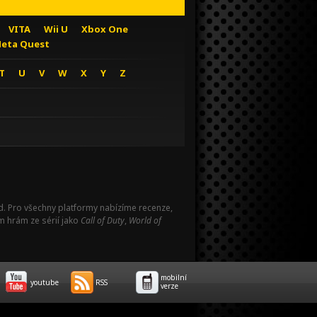
VITA
Wii U
Xbox One
eta Quest
T
U
V
W
X
Y
Z
Pad. Pro všechny platformy nabízíme recenze,
m hrám ze sérií jako
Call of Duty
,
World of
mobilní
youtube
RSS
verze