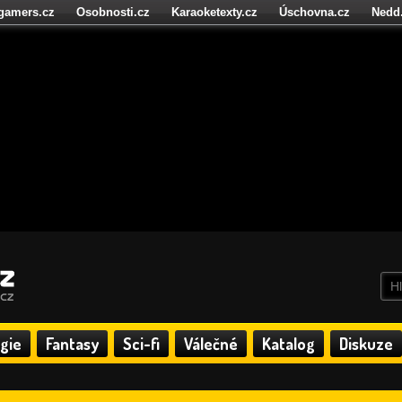
igamers.cz
Osobnosti.cz
Karaoketexty.cz
Úschovna.cz
Nedd
níze.cz
StartupInsider.cz
gie
Fantasy
Sci-fi
Válečné
Katalog
Diskuze