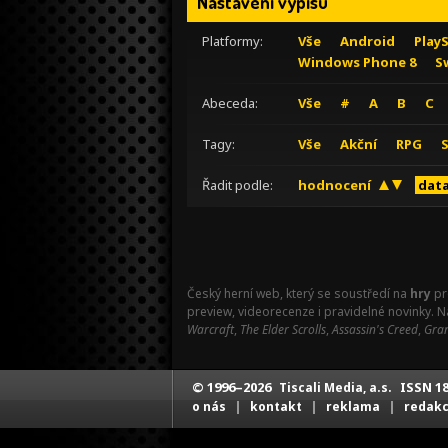
Nastavení výpisu
Platformy:
Vše
Android
Play
Windows Phone 8
S
Abeceda:
Vše
#
A
B
C
Tagy:
Vše
Akční
RPG
Řadit podle:
hodnocení
data
Český herní web, který se soustředí na
hry
pr
preview, videorecenze i pravidelné novinky. 
Warcraft
,
The Elder Scrolls
,
Assassin's Creed
,
Gran
© 1996–2026
ISSN 18
Tiscali Media, a.s.
|
|
|
o nás
kontakt
reklama
redak