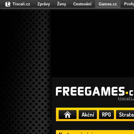
Tiscali.cz
Zprávy
Ženy
Cestování
Games.cz
Prof
Moulík.cz
Fights.cz
Sport
Dokina.cz
CZhity.cz
Našepe
Akční
RPG
Strate