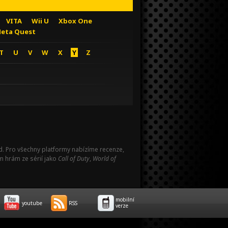
VITA
Wii U
Xbox One
eta Quest
T
U
V
W
X
Y
Z
Pad. Pro všechny platformy nabízíme recenze,
m hrám ze sérií jako
Call of Duty
,
World of
mobilní
youtube
RSS
verze