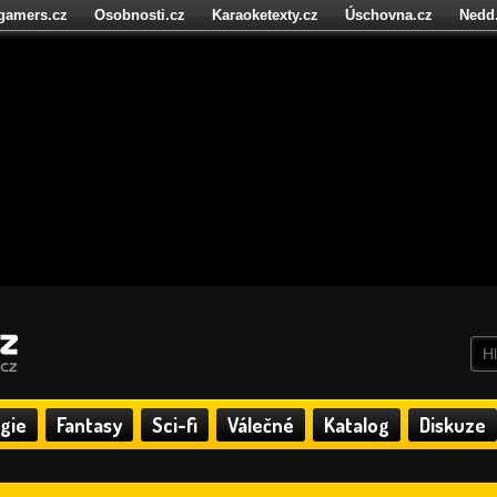
igamers.cz
Osobnosti.cz
Karaoketexty.cz
Úschovna.cz
Nedd
níze.cz
StartupInsider.cz
gie
Fantasy
Sci-fi
Válečné
Katalog
Diskuze