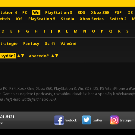
Station 4
PC
Wii
PlayStation 3
3DS
Xbox 360
PSP
DS
witch
iOS
PlayStation 5
Stadia
Xbox Series
Switch 2
M
D
E
F
G
H
I
J
K
L
M
N
O
P
Q
R
S
Strategie
Fantasy
Sci-fi
Válečné
 vydání
abecedně
o PC, PS4, Xbox One, Xbox 360, PlayStation 3, Wii, 3DS, DS, PS Vita, iPhone a i
Na Games.cz najdete i podcasty, rozsáhlou databázi her a speciály k očekávaný
d Theft Auto
,
Battlefield
nebo
FIFA
.
01-5131
facebook
twitter
Instagram
ce