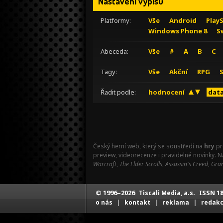
Nastavení výpisu
Platformy:
Vše
Android
Play
Windows Phone 8
S
Abeceda:
Vše
#
A
B
C
Tagy:
Vše
Akční
RPG
Řadit podle:
hodnocení
data
Český herní web, který se soustředí na
hry
pr
preview, videorecenze i pravidelné novinky. 
Warcraft
,
The Elder Scrolls
,
Assassin's Creed
,
Gran
© 1996–2026
ISSN 18
Tiscali Media, a.s.
|
|
|
o nás
kontakt
reklama
redak