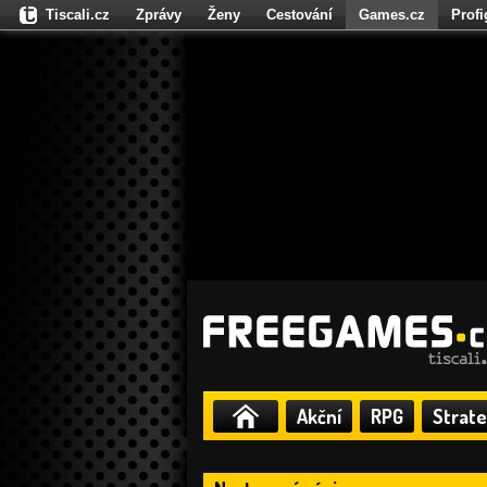
Tiscali.cz
Zprávy
Ženy
Cestování
Games.cz
Prof
Moulík.cz
Fights.cz
Sport
Dokina.cz
CZhity.cz
Našepe
Akční
RPG
Strate