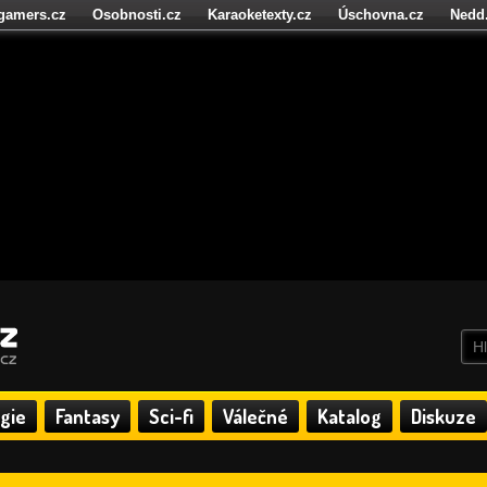
igamers.cz
Osobnosti.cz
Karaoketexty.cz
Úschovna.cz
Nedd
níze.cz
StartupInsider.cz
gie
Fantasy
Sci-fi
Válečné
Katalog
Diskuze