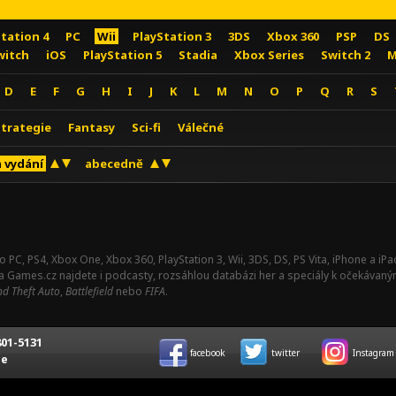
Station 4
PC
Wii
PlayStation 3
3DS
Xbox 360
PSP
DS
witch
iOS
PlayStation 5
Stadia
Xbox Series
Switch 2
M
D
E
F
G
H
I
J
K
L
M
N
O
P
Q
R
S
Strategie
Fantasy
Sci-fi
Válečné
 vydání
abecedně
o PC, PS4, Xbox One, Xbox 360, PlayStation 3, Wii, 3DS, DS, PS Vita, iPhone a i
Na Games.cz najdete i podcasty, rozsáhlou databázi her a speciály k očekávaný
d Theft Auto
,
Battlefield
nebo
FIFA
.
01-5131
facebook
twitter
Instagram
ce