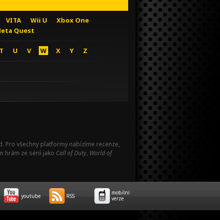
VITA
Wii U
Xbox One
eta Quest
T
U
V
W
X
Y
Z
Pad. Pro všechny platformy nabízíme recenze,
m hrám ze sérií jako
Call of Duty
,
World of
mobilní
youtube
RSS
verze