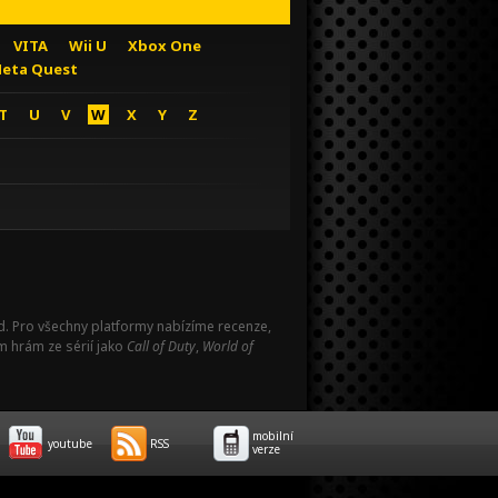
VITA
Wii U
Xbox One
eta Quest
T
U
V
W
X
Y
Z
Pad. Pro všechny platformy nabízíme recenze,
m hrám ze sérií jako
Call of Duty
,
World of
mobilní
youtube
RSS
verze