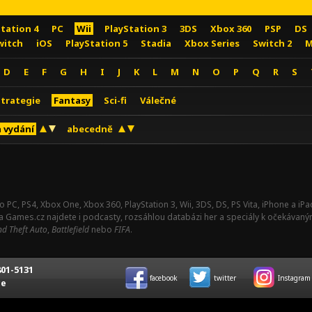
Station 4
PC
Wii
PlayStation 3
3DS
Xbox 360
PSP
DS
witch
iOS
PlayStation 5
Stadia
Xbox Series
Switch 2
M
D
E
F
G
H
I
J
K
L
M
N
O
P
Q
R
S
Strategie
Fantasy
Sci-fi
Válečné
 vydání
abecedně
o PC, PS4, Xbox One, Xbox 360, PlayStation 3, Wii, 3DS, DS, PS Vita, iPhone a i
Na Games.cz najdete i podcasty, rozsáhlou databázi her a speciály k očekávaný
d Theft Auto
,
Battlefield
nebo
FIFA
.
01-5131
facebook
twitter
Instagram
ce