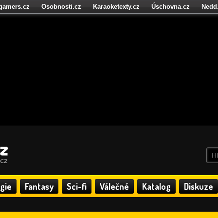
igamers.cz
Osobnosti.cz
Karaoketexty.cz
Úschovna.cz
Nedd
níze.cz
StartupInsider.cz
gie
Fantasy
Sci-fi
Válečné
Katalog
Diskuze