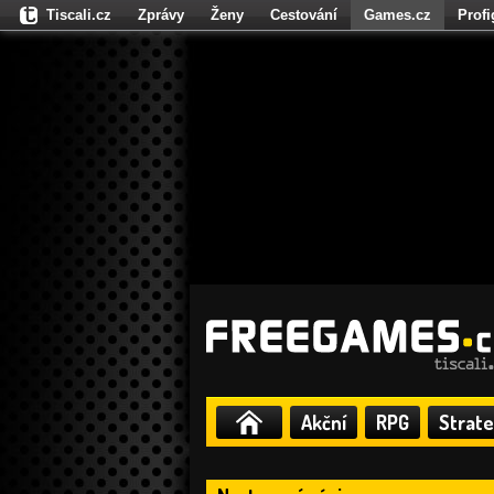
Tiscali.cz
Zprávy
Ženy
Cestování
Games.cz
Prof
Moulík.cz
Fights.cz
Sport
Dokina.cz
CZhity.cz
Našepe
Akční
RPG
Strate