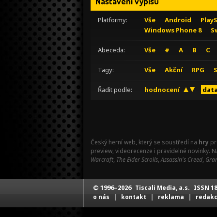
Nastavení výpisu
Platformy:
Vše
Android
Play
Windows Phone 8
S
Abeceda:
Vše
#
A
B
C
Tagy:
Vše
Akční
RPG
Řadit podle:
hodnocení
data
Český herní web, který se soustředí na
hry
pr
preview, videorecenze i pravidelné novinky. 
Warcraft
,
The Elder Scrolls
,
Assassin's Creed
,
Gran
© 1996–2026
ISSN 18
Tiscali Media, a.s.
|
|
|
o nás
kontakt
reklama
redak