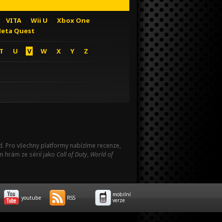
VITA
Wii U
Xbox One
eta Quest
T
U
V
W
X
Y
Z
Pad. Pro všechny platformy nabízíme recenze,
m hrám ze sérií jako
Call of Duty
,
World of
mobilní
youtube
RSS
verze