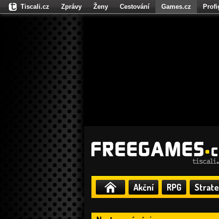
Tiscali.cz
Zprávy
Ženy
Cestování
Games.cz
Prof
Moulík.cz
Fights.cz
Sport
Dokina.cz
CZhity.cz
Našepe
Akční
RPG
Strate