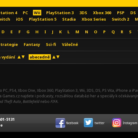
Station 4
PC
Wii
PlayStation 3
3DS
Xbox 360
PSP
DS
witch
iOS
PlayStation 5
Stadia
Xbox Series
Switch 2
M
D
E
F
G
H
I
J
K
L
M
N
O
P
Q
R
S
Strategie
Fantasy
Sci-fi
Válečné
 vydání
abecedně
o PC, PS4, Xbox One, Xbox 360, PlayStation 3, Wii, 3DS, DS, PS Vita, iPhone a i
Na Games.cz najdete i podcasty, rozsáhlou databázi her a speciály k očekávaný
d Theft Auto
,
Battlefield
nebo
FIFA
.
01-5131
facebook
twitter
Instagram
ce