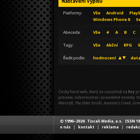
Nastavení výpisu
Platformy:
Vše
Android
Play
Windows Phone 8
S
Abeceda:
Vše
#
A
B
C
Tagy:
Vše
Akční
RPG
Řadit podle:
hodnocení
data
Český herní web, který se soustředí na
hry
pr
preview, videorecenze i pravidelné novinky. 
Warcraft
,
The Elder Scrolls
,
Assassin's Creed
,
Gran
© 1996–2026
ISSN 18
Tiscali Media, a.s.
|
|
|
o nás
kontakt
reklama
redak