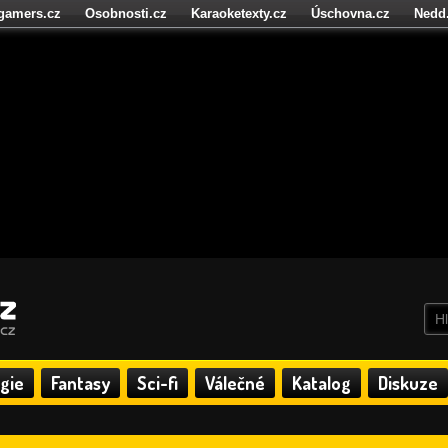
igamers.cz
Osobnosti.cz
Karaoketexty.cz
Úschovna.cz
Nedd
níze.cz
StartupInsider.cz
gie
Fantasy
Sci-fi
Válečné
Katalog
Diskuze