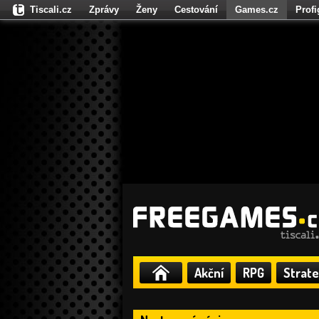
Tiscali.cz
Zprávy
Ženy
Cestování
Games.cz
Prof
Moulík.cz
Fights.cz
Sport
Dokina.cz
CZhity.cz
Našepe
Akční
RPG
Strate