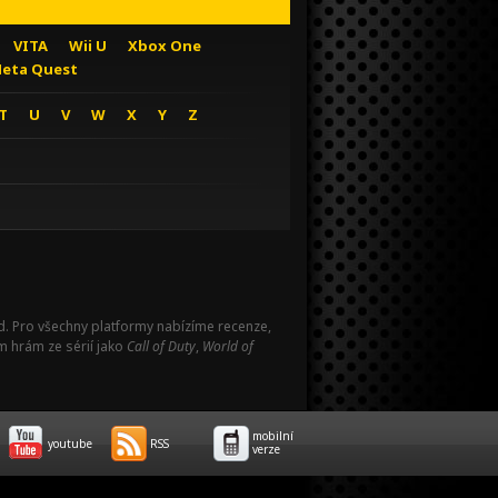
VITA
Wii U
Xbox One
eta Quest
T
U
V
W
X
Y
Z
Pad. Pro všechny platformy nabízíme recenze,
m hrám ze sérií jako
Call of Duty
,
World of
mobilní
youtube
RSS
verze