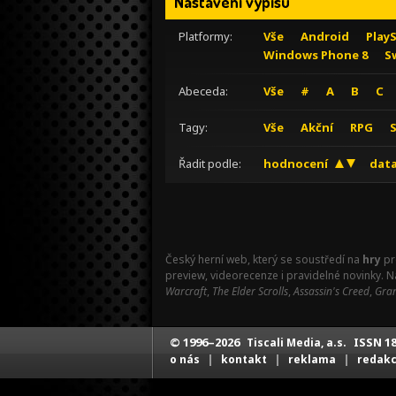
Nastavení výpisu
Platformy:
Vše
Android
Play
Windows Phone 8
S
Abeceda:
Vše
#
A
B
C
Tagy:
Vše
Akční
RPG
Řadit podle:
hodnocení
data
Český herní web, který se soustředí na
hry
pr
preview, videorecenze i pravidelné novinky. 
Warcraft
,
The Elder Scrolls
,
Assassin's Creed
,
Gran
© 1996–2026
ISSN 18
Tiscali Media, a.s.
|
|
|
o nás
kontakt
reklama
redak