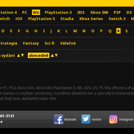
Station 4
PC
Wii
PlayStation 3
3DS
Xbox 360
PSP
DS
witch
iOS
PlayStation 5
Stadia
Xbox Series
Switch 2
M
D
E
F
G
H
I
J
K
L
M
N
O
P
Q
R
S
Strategie
Fantasy
Sci-fi
Válečné
 vydání
abecedně
o PC, PS4, Xbox One, Xbox 360, PlayStation 3, Wii, 3DS, DS, PS Vita, iPhone a i
Na Games.cz najdete i podcasty, rozsáhlou databázi her a speciály k očekávaný
d Theft Auto
,
Battlefield
nebo
FIFA
.
01-5131
facebook
twitter
Instagram
ce