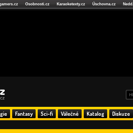
igamers.cz
Osobnosti.cz
Karaoketexty.cz
Úschovna.cz
Nedd
níze.cz
StartupInsider.cz
gie
Fantasy
Sci-fi
Válečné
Katalog
Diskuze