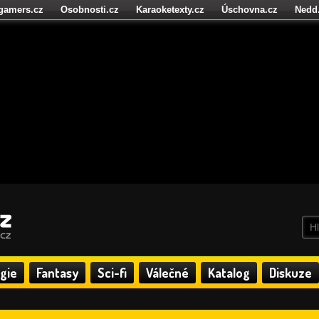
igamers.cz
Osobnosti.cz
Karaoketexty.cz
Úschovna.cz
Nedd
níze.cz
StartupInsider.cz
gie
Fantasy
Sci-fi
Válečné
Katalog
Diskuze