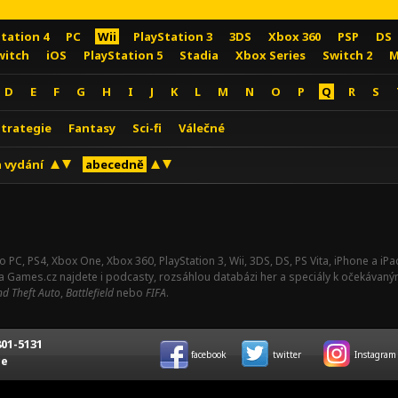
Station 4
PC
Wii
PlayStation 3
3DS
Xbox 360
PSP
DS
witch
iOS
PlayStation 5
Stadia
Xbox Series
Switch 2
M
D
E
F
G
H
I
J
K
L
M
N
O
P
Q
R
S
Strategie
Fantasy
Sci-fi
Válečné
 vydání
abecedně
o PC, PS4, Xbox One, Xbox 360, PlayStation 3, Wii, 3DS, DS, PS Vita, iPhone a i
Na Games.cz najdete i podcasty, rozsáhlou databázi her a speciály k očekávaný
d Theft Auto
,
Battlefield
nebo
FIFA
.
01-5131
facebook
twitter
Instagram
ce