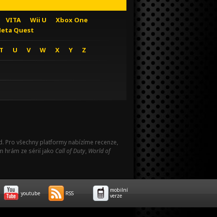
VITA
Wii U
Xbox One
eta Quest
T
U
V
W
X
Y
Z
Pad. Pro všechny platformy nabízíme recenze,
m hrám ze sérií jako
Call of Duty
,
World of
mobilní
youtube
RSS
verze