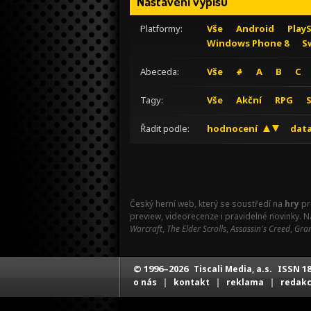
Nastavení výpisu
Platformy:
Vše
Android
Play
Windows Phone 8
S
Abeceda:
Vše
#
A
B
C
Tagy:
Vše
Akční
RPG
Řadit podle:
hodnocení
data
Český herní web, který se soustředí na
hry
pr
preview, videorecenze i pravidelné novinky. 
Warcraft
,
The Elder Scrolls
,
Assassin's Creed
,
Gran
© 1996–2026
ISSN 18
Tiscali Media, a.s.
|
|
|
o nás
kontakt
reklama
redak