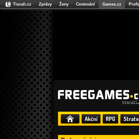
Tiscali.cz
Zprávy
Ženy
Cestování
Games.cz
Prof
Moulík.cz
Fights.cz
Sport
Dokina.cz
CZhity.cz
Našepe
Akční
RPG
Strate