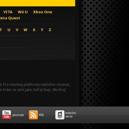
VITA
Wii U
Xbox One
eta Quest
T
U
V
W
X
Y
Z
Pad. Pro všechny platformy nabízíme recenze,
m hrám ze sérií jako
Call of Duty
,
World of
mobilní
youtube
RSS
verze