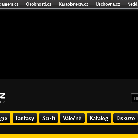
igamers.cz
Osobnosti.cz
Karaoketexty.cz
Úschovna.cz
Nedd
níze.cz
StartupInsider.cz
gie
Fantasy
Sci-fi
Válečné
Katalog
Diskuze