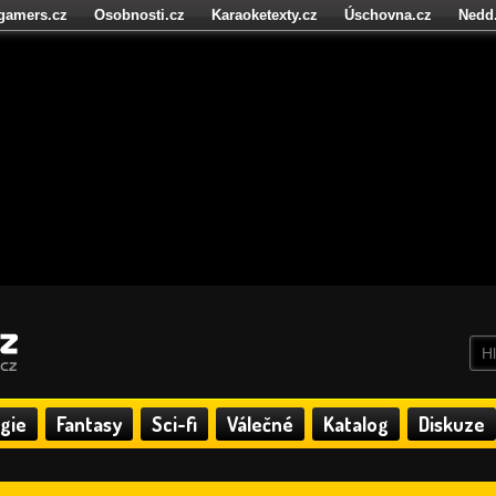
igamers.cz
Osobnosti.cz
Karaoketexty.cz
Úschovna.cz
Nedd
níze.cz
StartupInsider.cz
gie
Fantasy
Sci-fi
Válečné
Katalog
Diskuze