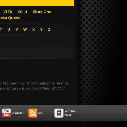
VITA
Wii U
Xbox One
eta Quest
T
U
V
W
X
Y
Z
Pad. Pro všechny platformy nabízíme recenze,
m hrám ze sérií jako
Call of Duty
,
World of
mobilní
youtube
RSS
verze