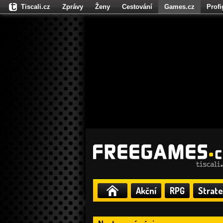
Tiscali.cz
Zprávy
Ženy
Cestování
Games.cz
Prof
Moulík.cz
Fights.cz
Sport
Dokina.cz
CZhity.cz
Našepe
Akční
RPG
Strate