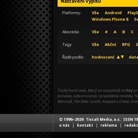
Nastavení výpisu
Platformy:
Vše
Android
Play
Windows Phone 8
S
Abeceda:
Vše
#
A
B
C
Tagy:
Vše
Akční
RPG
Řadit podle:
hodnocení
data
Český herní web, který se soustředí na
hry
pr
preview, videorecenze i pravidelné novinky. 
Warcraft
,
The Elder Scrolls
,
Assassin's Creed
,
Gran
© 1996–2026
ISSN 18
Tiscali Media, a.s.
|
|
|
o nás
kontakt
reklama
redak