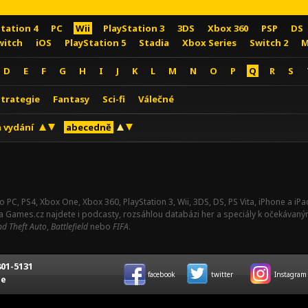
Station 4
PC
Wii
PlayStation 3
3DS
Xbox 360
PSP
DS
witch
iOS
PlayStation 5
Stadia
Xbox Series
Switch 2
M
D
E
F
G
H
I
J
K
L
M
N
O
P
Q
R
S
Strategie
Fantasy
Sci-fi
Válečné
 vydání
abecedně
o PC, PS4, Xbox One, Xbox 360, PlayStation 3, Wii, 3DS, DS, PS Vita, iPhone a i
Na Games.cz najdete i podcasty, rozsáhlou databázi her a speciály k očekávaný
d Theft Auto
,
Battlefield
nebo
FIFA
.
01-5131
facebook
twitter
Instagram
ce