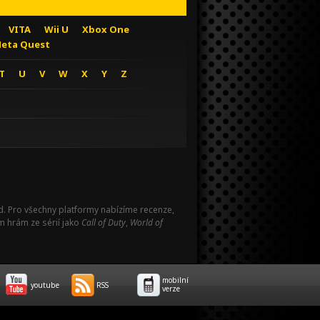
VITA
Wii U
Xbox One
eta Quest
T
U
V
W
X
Y
Z
Pad. Pro všechny platformy nabízíme recenze,
m hrám ze sérií jako
Call of Duty
,
World of
mobilní
youtube
RSS
verze