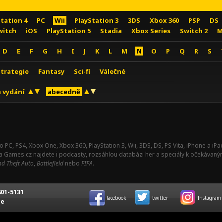
Station 4
PC
Wii
PlayStation 3
3DS
Xbox 360
PSP
DS
witch
iOS
PlayStation 5
Stadia
Xbox Series
Switch 2
M
D
E
F
G
H
I
J
K
L
M
N
O
P
Q
R
S
Strategie
Fantasy
Sci-fi
Válečné
 vydání
abecedně
o PC, PS4, Xbox One, Xbox 360, PlayStation 3, Wii, 3DS, DS, PS Vita, iPhone a i
Na Games.cz najdete i podcasty, rozsáhlou databázi her a speciály k očekávaný
d Theft Auto
,
Battlefield
nebo
FIFA
.
01-5131
facebook
twitter
Instagram
ce