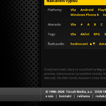
Nastavení výpisu
Platformy:
Vše
Android
Play
Windows Phone 8
S
Abeceda:
Vše
#
A
B
C
Tagy:
Vše
Akční
RPG
Řadit podle:
hodnocení
data
Český herní web, který se soustředí na
hry
pr
preview, videorecenze i pravidelné novinky. 
Warcraft
,
The Elder Scrolls
,
Assassin's Creed
,
Gran
© 1996–2026
ISSN 18
Tiscali Media, a.s.
|
|
|
o nás
kontakt
reklama
redak