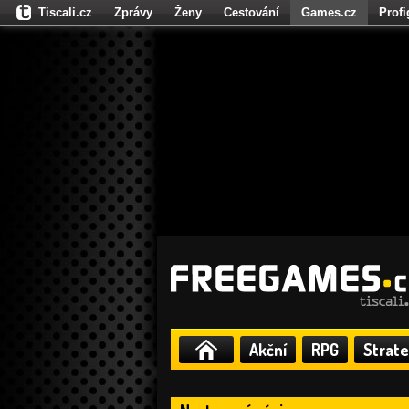
Tiscali.cz
Zprávy
Ženy
Cestování
Games.cz
Prof
Moulík.cz
Fights.cz
Sport
Dokina.cz
CZhity.cz
Našepe
Akční
RPG
Strate