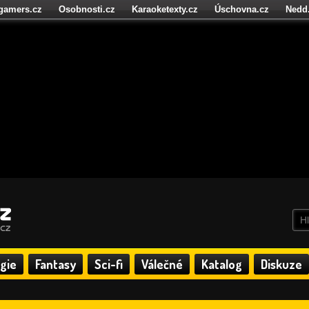
igamers.cz
Osobnosti.cz
Karaoketexty.cz
Úschovna.cz
Nedd
níze.cz
StartupInsider.cz
gie
Fantasy
Sci-fi
Válečné
Katalog
Diskuze