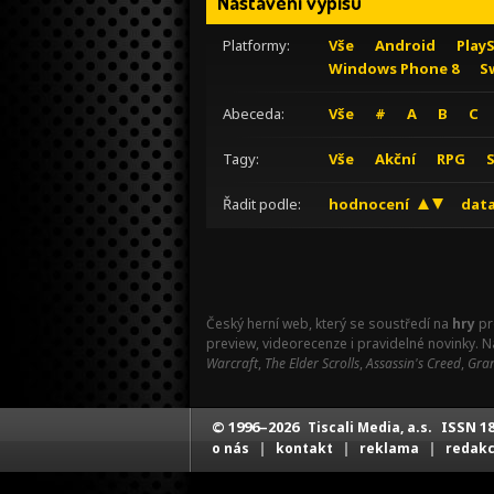
Nastavení výpisu
Platformy:
Vše
Android
Play
Windows Phone 8
S
Abeceda:
Vše
#
A
B
C
Tagy:
Vše
Akční
RPG
Řadit podle:
hodnocení
data
Český herní web, který se soustředí na
hry
pr
preview, videorecenze i pravidelné novinky. 
Warcraft
,
The Elder Scrolls
,
Assassin's Creed
,
Gran
© 1996–2026
ISSN 18
Tiscali Media, a.s.
|
|
|
o nás
kontakt
reklama
redak