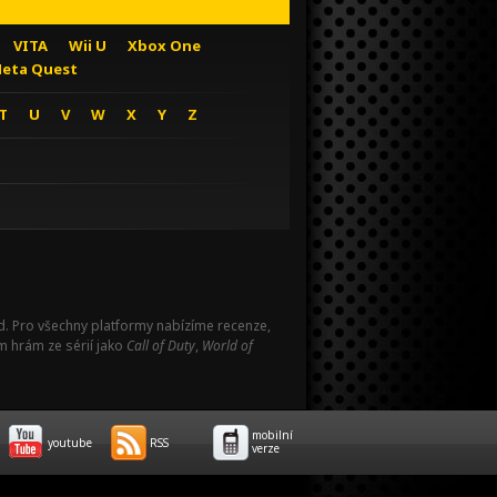
VITA
Wii U
Xbox One
eta Quest
T
U
V
W
X
Y
Z
Pad. Pro všechny platformy nabízíme recenze,
m hrám ze sérií jako
Call of Duty
,
World of
mobilní
youtube
RSS
verze