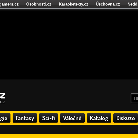
igamers.cz
Osobnosti.cz
Karaoketexty.cz
Úschovna.cz
Nedd
níze.cz
StartupInsider.cz
gie
Fantasy
Sci-fi
Válečné
Katalog
Diskuze