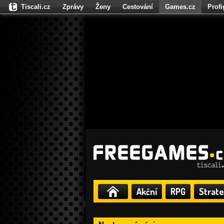
Tiscali.cz
Zprávy
Ženy
Cestování
Games.cz
Prof
Moulík.cz
Fights.cz
Sport
Dokina.cz
CZhity.cz
Našepe
Akční
RPG
Strate