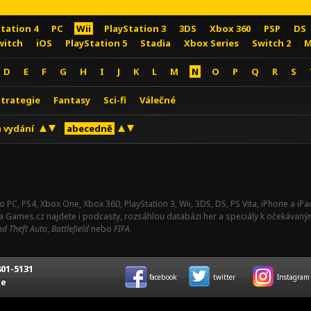
Station 4
PC
Wii
PlayStation 3
3DS
Xbox 360
PSP
DS
witch
iOS
PlayStation 5
Stadia
Xbox Series
Switch 2
M
D
E
F
G
H
I
J
K
L
M
N
O
P
Q
R
S
Strategie
Fantasy
Sci-fi
Válečné
 vydání
abecedně
o PC, PS4, Xbox One, Xbox 360, PlayStation 3, Wii, 3DS, DS, PS Vita, iPhone a i
Na Games.cz najdete i podcasty, rozsáhlou databázi her a speciály k očekávaný
d Theft Auto
,
Battlefield
nebo
FIFA
.
01-5131
facebook
twitter
Instagram
ce