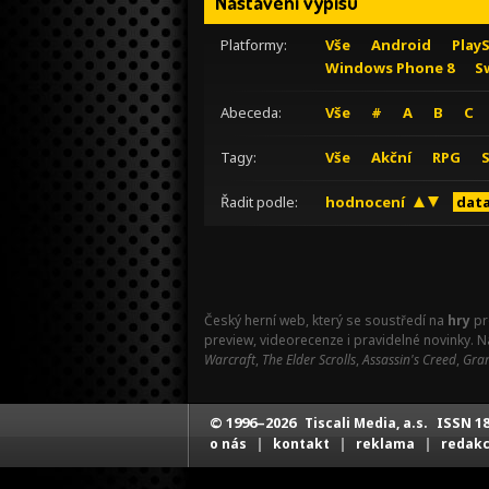
Nastavení výpisu
Platformy:
Vše
Android
Play
Windows Phone 8
S
Abeceda:
Vše
#
A
B
C
Tagy:
Vše
Akční
RPG
Řadit podle:
hodnocení
data
Český herní web, který se soustředí na
hry
pr
preview, videorecenze i pravidelné novinky. 
Warcraft
,
The Elder Scrolls
,
Assassin's Creed
,
Gran
© 1996–2026
ISSN 18
Tiscali Media, a.s.
|
|
|
o nás
kontakt
reklama
redak