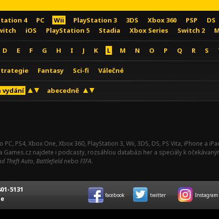
Station 4
PC
Wii
PlayStation 3
3DS
Xbox 360
PSP
DS
witch
iOS
PlayStation 5
Stadia
Xbox Series
Switch 2
M
D
E
F
G
H
I
J
K
L
M
N
O
P
Q
R
S
Strategie
Fantasy
Sci-fi
Válečné
 vydání
abecedně
o PC, PS4, Xbox One, Xbox 360, PlayStation 3, Wii, 3DS, DS, PS Vita, iPhone a i
Na Games.cz najdete i podcasty, rozsáhlou databázi her a speciály k očekávaný
d Theft Auto
,
Battlefield
nebo
FIFA
.
01-5131
facebook
twitter
Instagram
ce