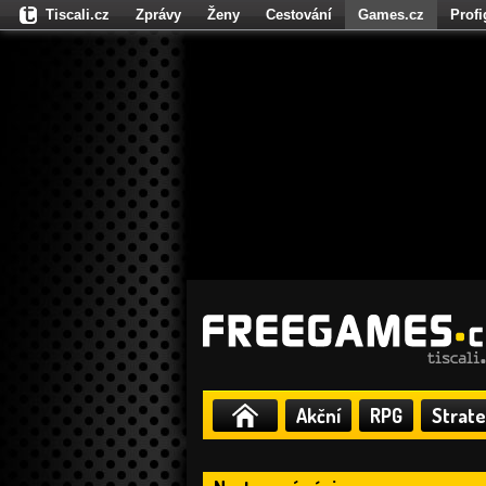
Tiscali.cz
Zprávy
Ženy
Cestování
Games.cz
Prof
Moulík.cz
Fights.cz
Sport
Dokina.cz
CZhity.cz
Našepe
Akční
RPG
Strate