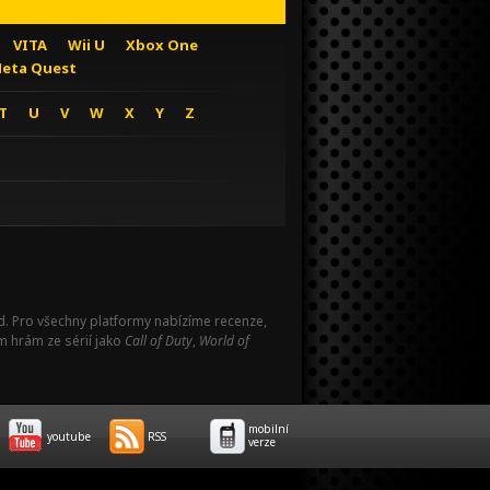
VITA
Wii U
Xbox One
eta Quest
T
U
V
W
X
Y
Z
Pad. Pro všechny platformy nabízíme recenze,
m hrám ze sérií jako
Call of Duty
,
World of
mobilní
youtube
RSS
verze