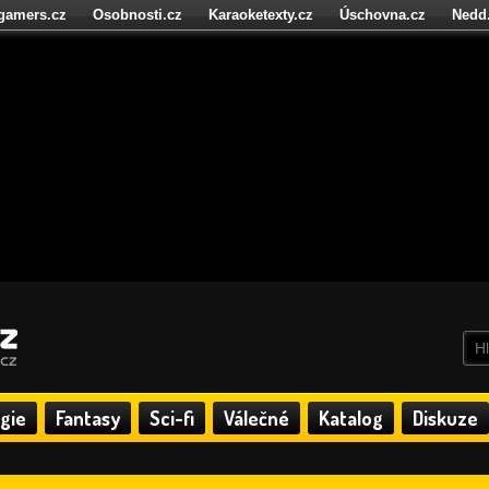
igamers.cz
Osobnosti.cz
Karaoketexty.cz
Úschovna.cz
Nedd
níze.cz
StartupInsider.cz
gie
Fantasy
Sci-fi
Válečné
Katalog
Diskuze