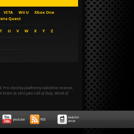
VITA
Wii U
Xbox One
eta Quest
T
U
V
W
X
Y
Z
Pad. Pro všechny platformy nabízíme recenze,
m hrám ze sérií jako
Call of Duty
,
World of
mobilní
youtube
RSS
verze