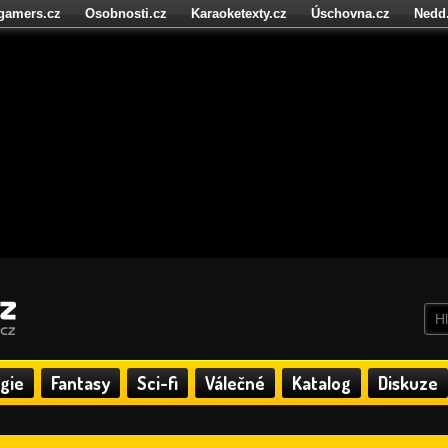
igamers.cz
Osobnosti.cz
Karaoketexty.cz
Úschovna.cz
Nedd
níze.cz
StartupInsider.cz
gie
Fantasy
Sci-fi
Válečné
Katalog
Diskuze