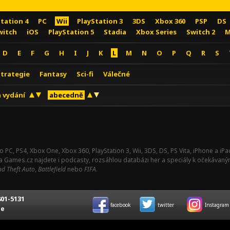
Station 4
PC
Wii
PlayStation 3
3DS
Xbox 360
PSP
DS
witch
iOS
PlayStation 5
Stadia
Xbox Series
Switch 2
M
D
E
F
G
H
I
J
K
L
M
N
O
P
Q
R
S
Strategie
Fantasy
Sci-fi
Válečné
 vydání
abecedně
o PC, PS4, Xbox One, Xbox 360, PlayStation 3, Wii, 3DS, DS, PS Vita, iPhone a i
Na Games.cz najdete i podcasty, rozsáhlou databázi her a speciály k očekávaný
d Theft Auto
,
Battlefield
nebo
FIFA
.
01-5131
facebook
twitter
Instagram
ce