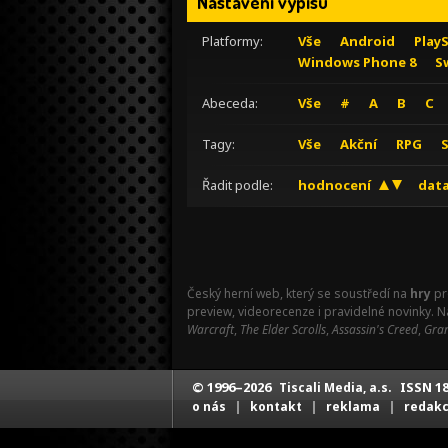
Nastavení výpisu
Platformy:
Vše
Android
Play
Windows Phone 8
S
Abeceda:
Vše
#
A
B
C
Tagy:
Vše
Akční
RPG
Řadit podle:
hodnocení
data
Český herní web, který se soustředí na
hry
pr
preview, videorecenze i pravidelné novinky. 
Warcraft
,
The Elder Scrolls
,
Assassin's Creed
,
Gran
© 1996–2026
ISSN 18
Tiscali Media, a.s.
|
|
|
o nás
kontakt
reklama
redak