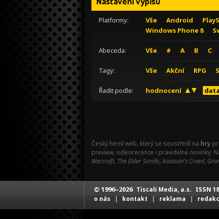
Nastavení výpisu
Platformy:
Vše
Android
Play
Windows Phone 8
S
Abeceda:
Vše
#
A
B
C
Tagy:
Vše
Akční
RPG
Řadit podle:
hodnocení
data
Český herní web, který se soustředí na
hry
pr
preview, videorecenze i pravidelné novinky. 
Warcraft
,
The Elder Scrolls
,
Assassin's Creed
,
Gran
© 1996–2026
ISSN 18
Tiscali Media, a.s.
|
|
|
o nás
kontakt
reklama
redak