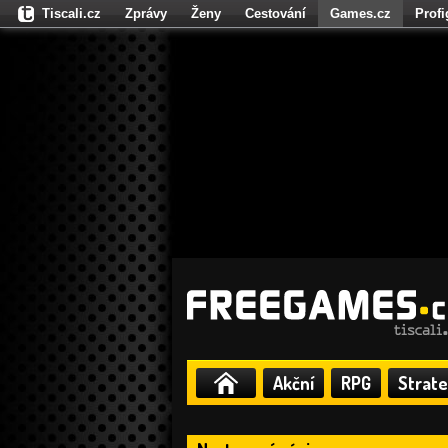
Tiscali.cz
Zprávy
Ženy
Cestování
Games.cz
Prof
Moulík.cz
Fights.cz
Sport
Dokina.cz
CZhity.cz
Našepe
Akční
RPG
Strate