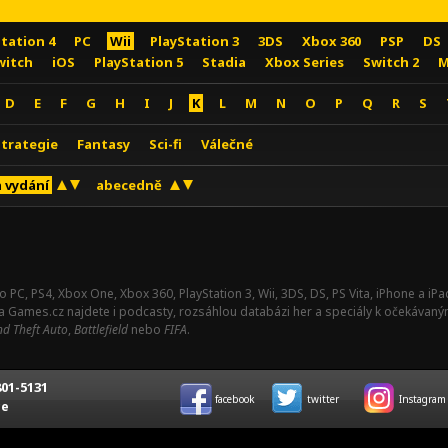
Station 4
PC
Wii
PlayStation 3
3DS
Xbox 360
PSP
DS
witch
iOS
PlayStation 5
Stadia
Xbox Series
Switch 2
M
D
E
F
G
H
I
J
K
L
M
N
O
P
Q
R
S
Strategie
Fantasy
Sci-fi
Válečné
 vydání
abecedně
o PC, PS4, Xbox One, Xbox 360, PlayStation 3, Wii, 3DS, DS, PS Vita, iPhone a i
Na Games.cz najdete i podcasty, rozsáhlou databázi her a speciály k očekávaný
d Theft Auto
,
Battlefield
nebo
FIFA
.
01-5131
facebook
twitter
Instagram
ce