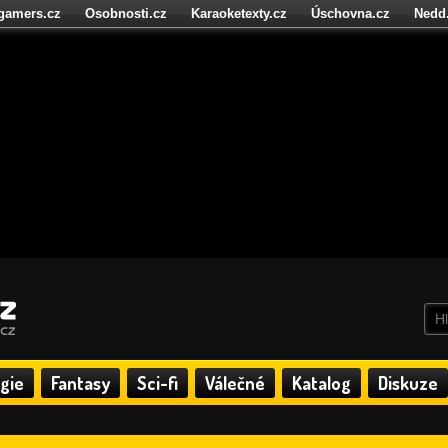
igamers.cz
Osobnosti.cz
Karaoketexty.cz
Úschovna.cz
Nedd
níze.cz
StartupInsider.cz
gie
Fantasy
Sci-fi
Válečné
Katalog
Diskuze