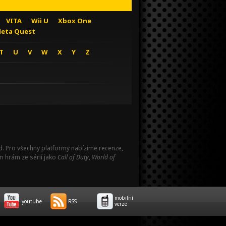
VITA
Wii U
Xbox One
eta Quest
T
U
V
W
X
Y
Z
Pad. Pro všechny platformy nabízíme recenze,
m hrám ze sérií jako
Call of Duty
,
World of
mobilní
youtube
RSS
verze