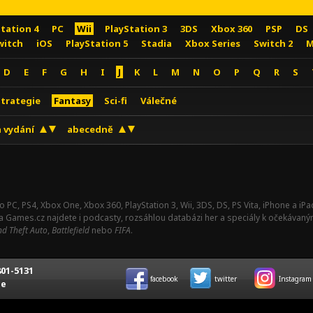
Station 4
PC
Wii
PlayStation 3
3DS
Xbox 360
PSP
DS
witch
iOS
PlayStation 5
Stadia
Xbox Series
Switch 2
M
D
E
F
G
H
I
J
K
L
M
N
O
P
Q
R
S
Strategie
Fantasy
Sci-fi
Válečné
 vydání
abecedně
o PC, PS4, Xbox One, Xbox 360, PlayStation 3, Wii, 3DS, DS, PS Vita, iPhone a i
Na Games.cz najdete i podcasty, rozsáhlou databázi her a speciály k očekávaný
d Theft Auto
,
Battlefield
nebo
FIFA
.
01-5131
facebook
twitter
Instagram
ce