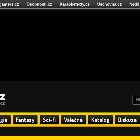
igamers.cz
Osobnosti.cz
Karaoketexty.cz
Úschovna.cz
Nedd
níze.cz
StartupInsider.cz
gie
Fantasy
Sci-fi
Válečné
Katalog
Diskuze