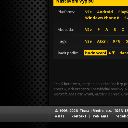
Nastavení výpisu
Platformy:
Vše
Android
Play
Windows Phone 8
S
Abeceda:
Vše
#
A
B
C
Tagy:
Vše
Akční
RPG
Řadit podle:
hodnocení
data
Český herní web, který se soustředí na
hry
pr
preview, videorecenze i pravidelné novinky. 
Warcraft
,
The Elder Scrolls
,
Assassin's Creed
,
Gran
© 1996–2026
ISSN 18
Tiscali Media, a.s.
|
|
|
o nás
kontakt
reklama
redak