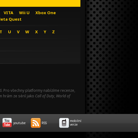
VITA
Wii U
Xbox One
eta Quest
T
U
V
W
X
Y
Z
Pad. Pro všechny platformy nabízíme recenze,
m hrám ze sérií jako
Call of Duty
,
World of
mobilní
youtube
RSS
verze