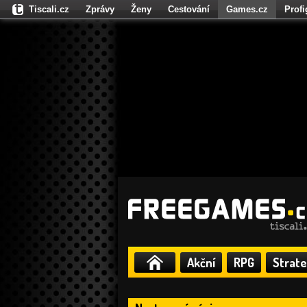
Tiscali.cz
Zprávy
Ženy
Cestování
Games.cz
Prof
Moulík.cz
Fights.cz
Sport
Dokina.cz
CZhity.cz
Našepe
Akční
RPG
Strate