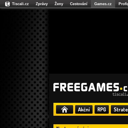
Tiscali.cz
Zprávy
Ženy
Cestování
Games.cz
Prof
Moulík.cz
Fights.cz
Sport
Dokina.cz
CZhity.cz
Našepe
Akční
RPG
Strate