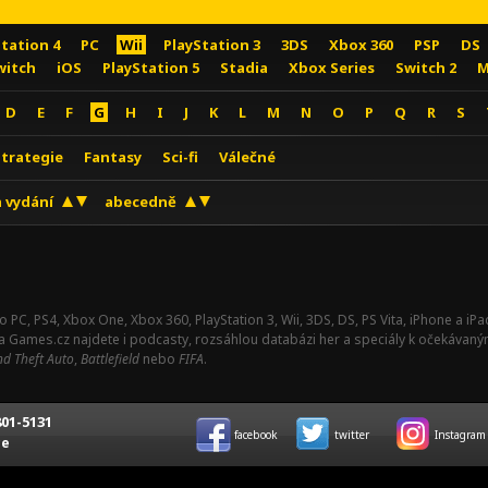
Station 4
PC
Wii
PlayStation 3
3DS
Xbox 360
PSP
DS
witch
iOS
PlayStation 5
Stadia
Xbox Series
Switch 2
M
D
E
F
G
H
I
J
K
L
M
N
O
P
Q
R
S
Strategie
Fantasy
Sci-fi
Válečné
 vydání
abecedně
o PC, PS4, Xbox One, Xbox 360, PlayStation 3, Wii, 3DS, DS, PS Vita, iPhone a i
Na Games.cz najdete i podcasty, rozsáhlou databázi her a speciály k očekávaný
d Theft Auto
,
Battlefield
nebo
FIFA
.
01-5131
facebook
twitter
Instagram
ce