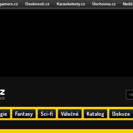
igamers.cz
Osobnosti.cz
Karaoketexty.cz
Úschovna.cz
Nedd
níze.cz
StartupInsider.cz
gie
Fantasy
Sci-fi
Válečné
Katalog
Diskuze