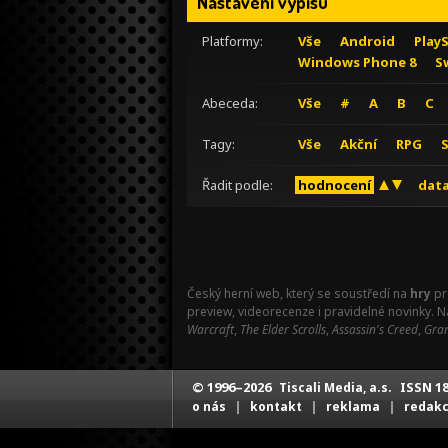
Nastavení výpisu
Platformy:
Vše
Android
Play
Windows Phone 8
S
Abeceda:
Vše
#
A
B
C
Tagy:
Vše
Akční
RPG
Řadit podle:
hodnocení
data
Český herní web, který se soustředí na
hry
pr
preview, videorecenze i pravidelné novinky. 
Warcraft
,
The Elder Scrolls
,
Assassin's Creed
,
Gran
© 1996–2026
ISSN 18
Tiscali Media, a.s.
|
|
|
o nás
kontakt
reklama
redak