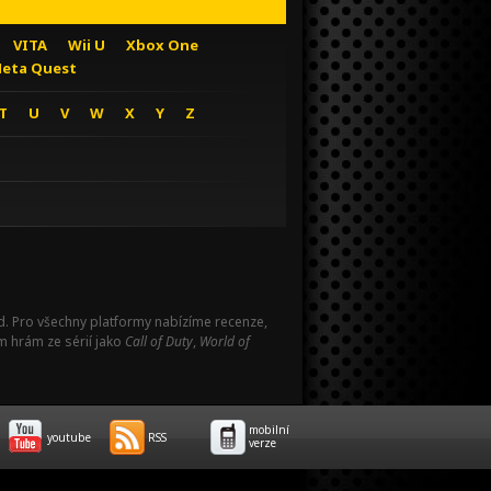
VITA
Wii U
Xbox One
eta Quest
T
U
V
W
X
Y
Z
Pad. Pro všechny platformy nabízíme recenze,
m hrám ze sérií jako
Call of Duty
,
World of
mobilní
youtube
RSS
verze