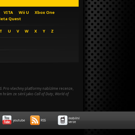
VITA
Wii U
Xbox One
eta Quest
T
U
V
W
X
Y
Z
Pad. Pro všechny platformy nabízíme recenze,
m hrám ze sérií jako
Call of Duty
,
World of
mobilní
youtube
RSS
verze