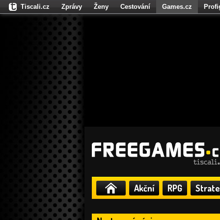
Tiscali.cz
Zprávy
Ženy
Cestování
Games.cz
Prof
Moulík.cz
Fights.cz
Sport
Dokina.cz
CZhity.cz
Našepe
Akční
RPG
Strate