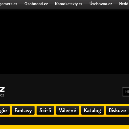
igamers.cz
Osobnosti.cz
Karaoketexty.cz
Úschovna.cz
Nedd
níze.cz
StartupInsider.cz
gie
Fantasy
Sci-fi
Válečné
Katalog
Diskuze