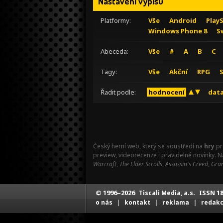
Nastavení výpisu
Platformy:
Vše
Android
Play
Windows Phone 8
S
Abeceda:
Vše
#
A
B
C
Tagy:
Vše
Akční
RPG
Řadit podle:
hodnocení
data
Český herní web, který se soustředí na
hry
pr
preview, videorecenze i pravidelné novinky. 
Warcraft
,
The Elder Scrolls
,
Assassin's Creed
,
Gran
© 1996–2026
ISSN 18
Tiscali Media, a.s.
|
|
|
o nás
kontakt
reklama
redak