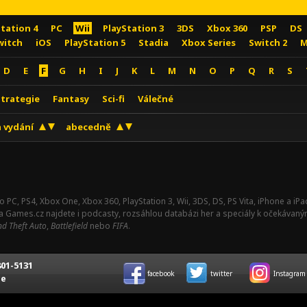
Station 4
PC
Wii
PlayStation 3
3DS
Xbox 360
PSP
DS
witch
iOS
PlayStation 5
Stadia
Xbox Series
Switch 2
M
D
E
F
G
H
I
J
K
L
M
N
O
P
Q
R
S
Strategie
Fantasy
Sci-fi
Válečné
 vydání
abecedně
o PC, PS4, Xbox One, Xbox 360, PlayStation 3, Wii, 3DS, DS, PS Vita, iPhone a i
Na Games.cz najdete i podcasty, rozsáhlou databázi her a speciály k očekávaný
d Theft Auto
,
Battlefield
nebo
FIFA
.
01-5131
facebook
twitter
Instagram
ce