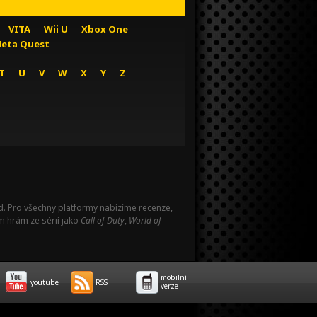
VITA
Wii U
Xbox One
eta Quest
T
U
V
W
X
Y
Z
Pad. Pro všechny platformy nabízíme recenze,
m hrám ze sérií jako
Call of Duty
,
World of
mobilní
youtube
RSS
verze