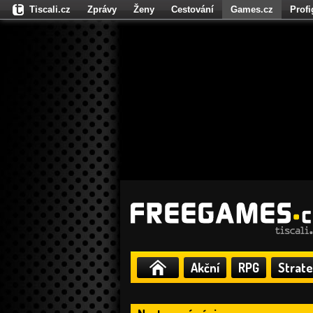
Tiscali.cz
Zprávy
Ženy
Cestování
Games.cz
Prof
Moulík.cz
Fights.cz
Sport
Dokina.cz
CZhity.cz
Našepe
Akční
RPG
Strate