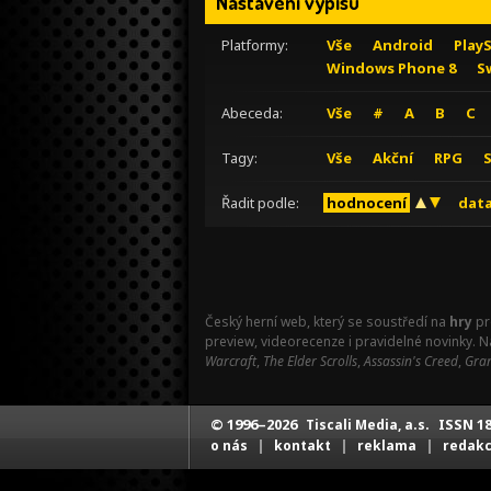
Nastavení výpisu
Platformy:
Vše
Android
Play
Windows Phone 8
S
Abeceda:
Vše
#
A
B
C
Tagy:
Vše
Akční
RPG
Řadit podle:
hodnocení
data
Český herní web, který se soustředí na
hry
pr
preview, videorecenze i pravidelné novinky. 
Warcraft
,
The Elder Scrolls
,
Assassin's Creed
,
Gran
© 1996–2026
ISSN 18
Tiscali Media, a.s.
|
|
|
o nás
kontakt
reklama
redak