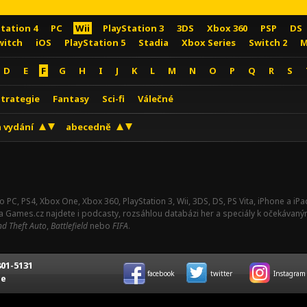
Station 4
PC
Wii
PlayStation 3
3DS
Xbox 360
PSP
DS
witch
iOS
PlayStation 5
Stadia
Xbox Series
Switch 2
M
D
E
F
G
H
I
J
K
L
M
N
O
P
Q
R
S
Strategie
Fantasy
Sci-fi
Válečné
 vydání
abecedně
o PC, PS4, Xbox One, Xbox 360, PlayStation 3, Wii, 3DS, DS, PS Vita, iPhone a i
Na Games.cz najdete i podcasty, rozsáhlou databázi her a speciály k očekávaný
d Theft Auto
,
Battlefield
nebo
FIFA
.
01-5131
facebook
twitter
Instagram
ce