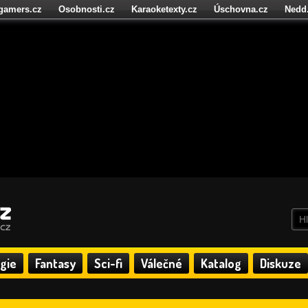
igamers.cz
Osobnosti.cz
Karaoketexty.cz
Úschovna.cz
Nedd
níze.cz
StartupInsider.cz
gie
Fantasy
Sci-fi
Válečné
Katalog
Diskuze