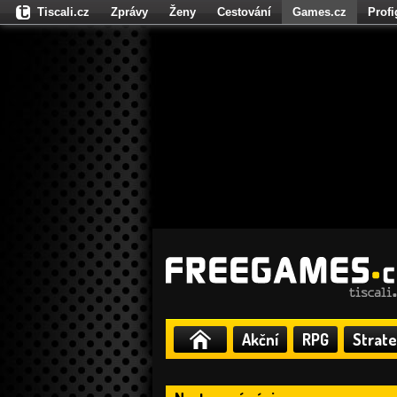
Tiscali.cz
Zprávy
Ženy
Cestování
Games.cz
Prof
Moulík.cz
Fights.cz
Sport
Dokina.cz
CZhity.cz
Našepe
Akční
RPG
Strate