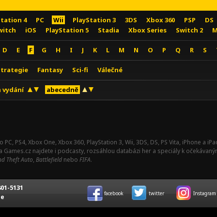
Station 4
PC
Wii
PlayStation 3
3DS
Xbox 360
PSP
DS
witch
iOS
PlayStation 5
Stadia
Xbox Series
Switch 2
M
D
E
F
G
H
I
J
K
L
M
N
O
P
Q
R
S
Strategie
Fantasy
Sci-fi
Válečné
 vydání
abecedně
o PC, PS4, Xbox One, Xbox 360, PlayStation 3, Wii, 3DS, DS, PS Vita, iPhone a i
Na Games.cz najdete i podcasty, rozsáhlou databázi her a speciály k očekávaný
d Theft Auto
,
Battlefield
nebo
FIFA
.
01-5131
facebook
twitter
Instagram
ce