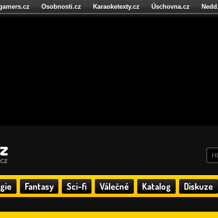
igamers.cz
Osobnosti.cz
Karaoketexty.cz
Úschovna.cz
Nedd
níze.cz
StartupInsider.cz
gie
Fantasy
Sci-fi
Válečné
Katalog
Diskuze