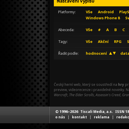
Nastavení výpisu
Platformy:
Vše
Android
Play
Windows Phone 8
S
Abeceda:
Vše
#
A
B
C
Tagy:
Vše
Akční
RPG
Řadit podle:
hodnocení
data
Český herní web, který se soustředí na
hry
pr
preview, videorecenze i pravidelné novinky. 
Warcraft
,
The Elder Scrolls
,
Assassin's Creed
,
Gran
© 1996–2026
ISSN 18
Tiscali Media, a.s.
|
|
|
o nás
kontakt
reklama
redak