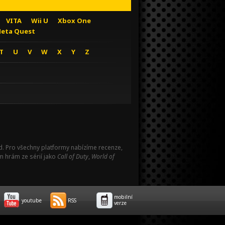
VITA
Wii U
Xbox One
eta Quest
T
U
V
W
X
Y
Z
Pad. Pro všechny platformy nabízíme recenze,
m hrám ze sérií jako
Call of Duty
,
World of
mobilní
youtube
RSS
verze