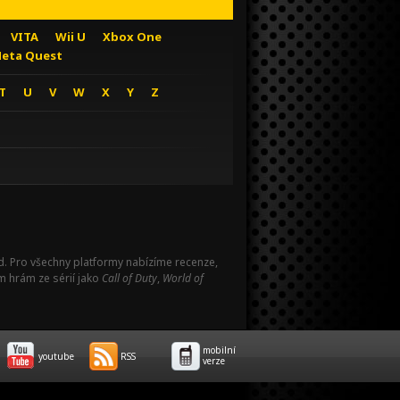
VITA
Wii U
Xbox One
eta Quest
T
U
V
W
X
Y
Z
Pad. Pro všechny platformy nabízíme recenze,
m hrám ze sérií jako
Call of Duty
,
World of
mobilní
youtube
RSS
verze