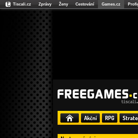
Tiscali.cz
Zprávy
Ženy
Cestování
Games.cz
Prof
Moulík.cz
Fights.cz
Sport
Dokina.cz
CZhity.cz
Našepe
Akční
RPG
Strate