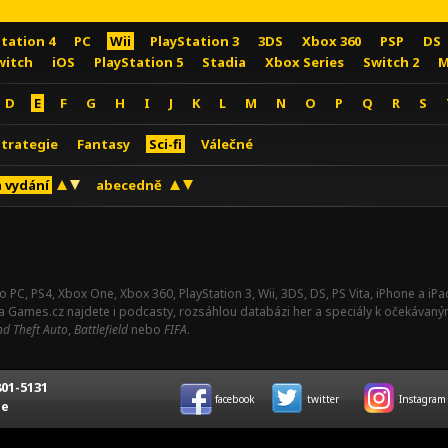
Station 4
PC
Wii
PlayStation 3
3DS
Xbox 360
PSP
DS
witch
iOS
PlayStation 5
Stadia
Xbox Series
Switch 2
M
D
E
F
G
H
I
J
K
L
M
N
O
P
Q
R
S
Strategie
Fantasy
Sci-fi
Válečné
 vydání
abecedně
o PC, PS4, Xbox One, Xbox 360, PlayStation 3, Wii, 3DS, DS, PS Vita, iPhone a i
Na Games.cz najdete i podcasty, rozsáhlou databázi her a speciály k očekávaný
d Theft Auto
,
Battlefield
nebo
FIFA
.
01-5131
facebook
twitter
Instagram
ce