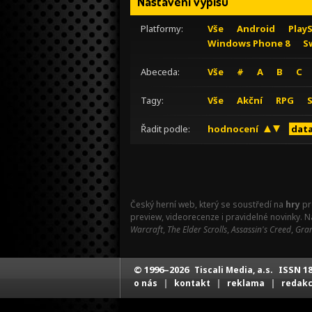
Nastavení výpisu
Platformy:
Vše
Android
Play
Windows Phone 8
S
Abeceda:
Vše
#
A
B
C
Tagy:
Vše
Akční
RPG
Řadit podle:
hodnocení
data
Český herní web, který se soustředí na
hry
pr
preview, videorecenze i pravidelné novinky. 
Warcraft
,
The Elder Scrolls
,
Assassin's Creed
,
Gran
© 1996–2026
ISSN 18
Tiscali Media, a.s.
|
|
|
o nás
kontakt
reklama
redak