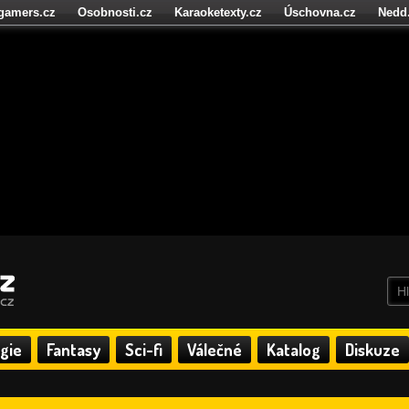
igamers.cz
Osobnosti.cz
Karaoketexty.cz
Úschovna.cz
Nedd
níze.cz
StartupInsider.cz
gie
Fantasy
Sci-fi
Válečné
Katalog
Diskuze