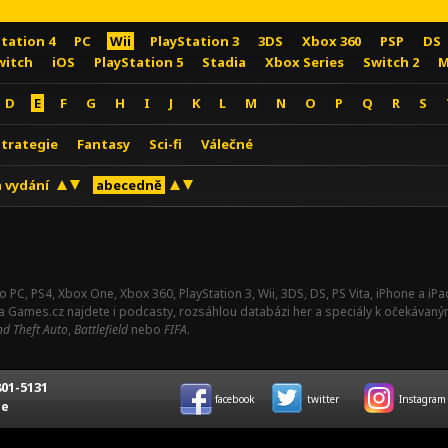
Station 4
PC
Wii
PlayStation 3
3DS
Xbox 360
PSP
DS
witch
iOS
PlayStation 5
Stadia
Xbox Series
Switch 2
M
D
E
F
G
H
I
J
K
L
M
N
O
P
Q
R
S
Strategie
Fantasy
Sci-fi
Válečné
 vydání
abecedně
o PC, PS4, Xbox One, Xbox 360, PlayStation 3, Wii, 3DS, DS, PS Vita, iPhone a i
Na Games.cz najdete i podcasty, rozsáhlou databázi her a speciály k očekávaný
d Theft Auto
,
Battlefield
nebo
FIFA
.
01-5131
facebook
twitter
Instagram
ce