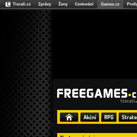
Tiscali.cz
Zprávy
Ženy
Cestování
Games.cz
Prof
Moulík.cz
Fights.cz
Sport
Dokina.cz
CZhity.cz
Našepe
Akční
RPG
Strate