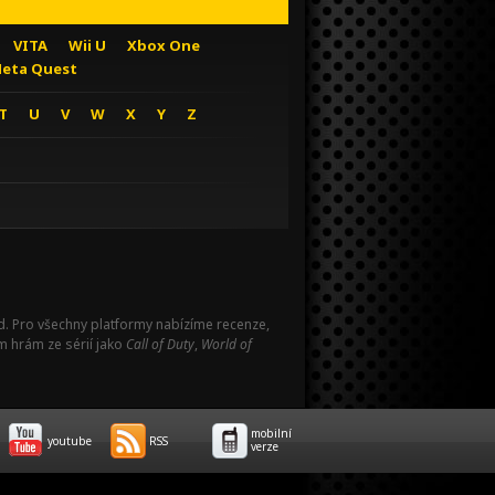
VITA
Wii U
Xbox One
eta Quest
T
U
V
W
X
Y
Z
Pad. Pro všechny platformy nabízíme recenze,
m hrám ze sérií jako
Call of Duty
,
World of
mobilní
youtube
RSS
verze