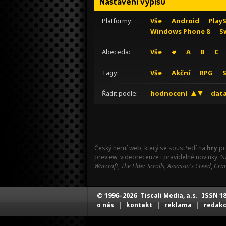
Nastavení výpisu
Platformy:
Vše
Android
Play
Windows Phone 8
S
Abeceda:
Vše
#
A
B
C
Tagy:
Vše
Akční
RPG
Řadit podle:
hodnocení
data
Český herní web, který se soustředí na
hry
pr
preview, videorecenze i pravidelné novinky. 
Warcraft
,
The Elder Scrolls
,
Assassin's Creed
,
Gran
© 1996–2026
ISSN 18
Tiscali Media, a.s.
|
|
|
o nás
kontakt
reklama
redak