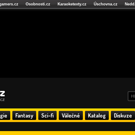
igamers.cz
Osobnosti.cz
Karaoketexty.cz
Úschovna.cz
Nedd
níze.cz
StartupInsider.cz
gie
Fantasy
Sci-fi
Válečné
Katalog
Diskuze