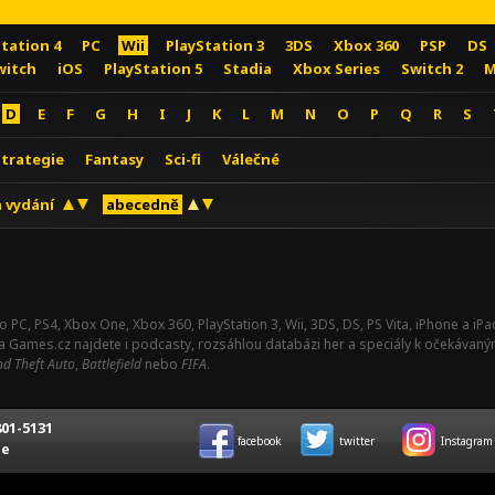
Station 4
PC
Wii
PlayStation 3
3DS
Xbox 360
PSP
DS
witch
iOS
PlayStation 5
Stadia
Xbox Series
Switch 2
M
D
E
F
G
H
I
J
K
L
M
N
O
P
Q
R
S
Strategie
Fantasy
Sci-fi
Válečné
 vydání
abecedně
o PC, PS4, Xbox One, Xbox 360, PlayStation 3, Wii, 3DS, DS, PS Vita, iPhone a i
Na Games.cz najdete i podcasty, rozsáhlou databázi her a speciály k očekávaný
d Theft Auto
,
Battlefield
nebo
FIFA
.
01-5131
facebook
twitter
Instagram
ce