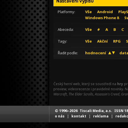
Nastavení výpisu
Platformy:
Vše
Android
Play
Windows Phone 8
S
Abeceda:
Vše
#
A
B
C
Tagy:
Vše
Akční
RPG
Řadit podle:
hodnocení
data
Český herní web, který se soustředí na
hry
pr
preview, videorecenze i pravidelné novinky. 
Warcraft
,
The Elder Scrolls
,
Assassin's Creed
,
Gran
© 1996–2026
ISSN 18
Tiscali Media, a.s.
|
|
|
o nás
kontakt
reklama
redak