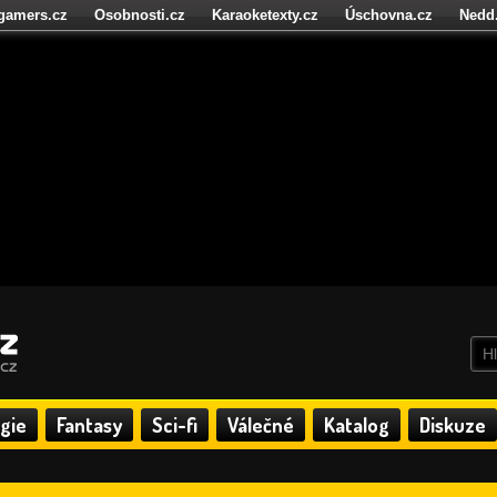
igamers.cz
Osobnosti.cz
Karaoketexty.cz
Úschovna.cz
Nedd
níze.cz
StartupInsider.cz
gie
Fantasy
Sci-fi
Válečné
Katalog
Diskuze