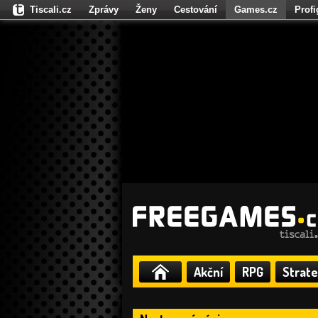
Tiscali.cz
Zprávy
Ženy
Cestování
Games.cz
Prof
Moulík.cz
Fights.cz
Sport
Dokina.cz
CZhity.cz
Našepe
Akční
RPG
Strate