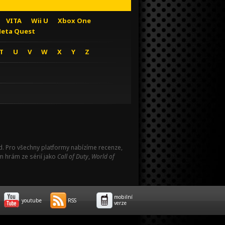
VITA
Wii U
Xbox One
eta Quest
T
U
V
W
X
Y
Z
Pad. Pro všechny platformy nabízíme recenze,
m hrám ze sérií jako
Call of Duty
,
World of
mobilní
youtube
RSS
verze