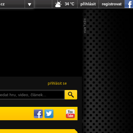
.cz
34 °C
přihlásit
registrovat
přihlásit se