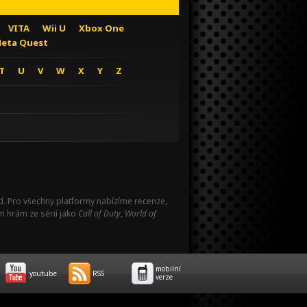
VITA
Wii U
Xbox One
eta Quest
T
U
V
W
X
Y
Z
Pad. Pro všechny platformy nabízíme recenze,
m hrám ze sérií jako
Call of Duty
,
World of
mobilní
youtube
RSS
verze