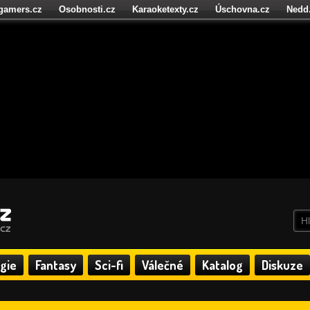
igamers.cz
Osobnosti.cz
Karaoketexty.cz
Úschovna.cz
Nedd
níze.cz
StartupInsider.cz
gie
Fantasy
Sci-fi
Válečné
Katalog
Diskuze