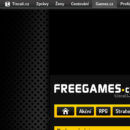
Tiscali.cz
Zprávy
Ženy
Cestování
Games.cz
Prof
Moulík.cz
Fights.cz
Sport
Dokina.cz
CZhity.cz
Našepe
Akční
RPG
Strate