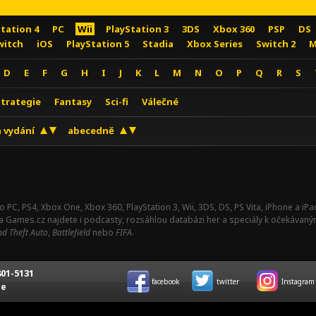
Station 4
PC
Wii
PlayStation 3
3DS
Xbox 360
PSP
DS
witch
iOS
PlayStation 5
Stadia
Xbox Series
Switch 2
M
D
E
F
G
H
I
J
K
L
M
N
O
P
Q
R
S
Strategie
Fantasy
Sci-fi
Válečné
 vydání
abecedně
o PC, PS4, Xbox One, Xbox 360, PlayStation 3, Wii, 3DS, DS, PS Vita, iPhone a i
Na Games.cz najdete i podcasty, rozsáhlou databázi her a speciály k očekávaný
d Theft Auto
,
Battlefield
nebo
FIFA
.
01-5131
facebook
twitter
Instagram
ce