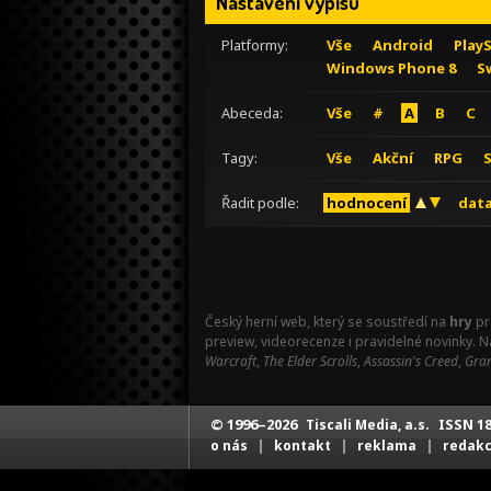
Nastavení výpisu
Platformy:
Vše
Android
Play
Windows Phone 8
S
Abeceda:
Vše
#
A
B
C
Tagy:
Vše
Akční
RPG
Řadit podle:
hodnocení
data
Český herní web, který se soustředí na
hry
pr
preview, videorecenze i pravidelné novinky. 
Warcraft
,
The Elder Scrolls
,
Assassin's Creed
,
Gran
© 1996–2026
ISSN 18
Tiscali Media, a.s.
|
|
|
o nás
kontakt
reklama
redak