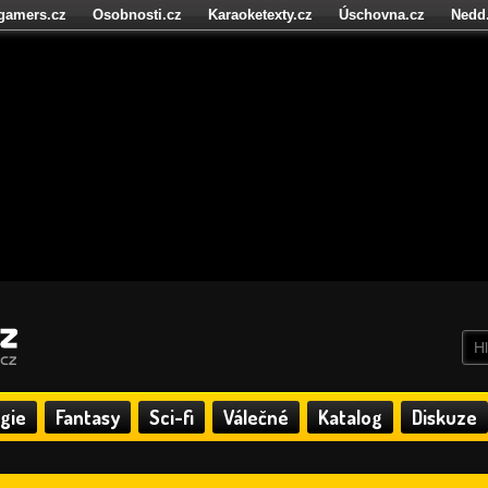
igamers.cz
Osobnosti.cz
Karaoketexty.cz
Úschovna.cz
Nedd
níze.cz
StartupInsider.cz
gie
Fantasy
Sci-fi
Válečné
Katalog
Diskuze