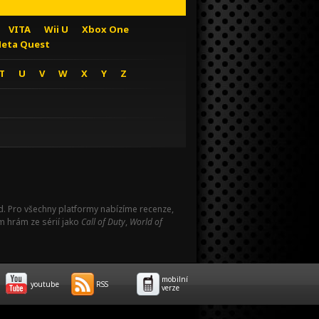
VITA
Wii U
Xbox One
eta Quest
T
U
V
W
X
Y
Z
Pad. Pro všechny platformy nabízíme recenze,
m hrám ze sérií jako
Call of Duty
,
World of
mobilní
youtube
RSS
verze