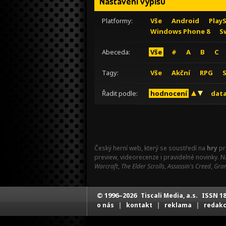
Nastavení výpisu
Platformy:
Vše
Android
Play
Windows Phone 8
S
Abeceda:
Vše
#
A
B
C
Tagy:
Vše
Akční
RPG
Řadit podle:
hodnocení
data
Český herní web, který se soustředí na
hry
pr
preview, videorecenze i pravidelné novinky. 
Warcraft
,
The Elder Scrolls
,
Assassin's Creed
,
Gran
© 1996–2026
ISSN 18
Tiscali Media, a.s.
|
|
|
o nás
kontakt
reklama
redak