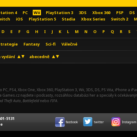
Station 4
PC
Wii
PlayStation 3
3DS
Xbox 360
PSP
DS
witch
iOS
PlayStation 5
Stadia
Xbox Series
Switch 2
M
D
E
F
G
H
I
J
K
L
M
N
O
P
Q
R
S
Strategie
Fantasy
Sci-fi
Válečné
 vydání
abecedně
o PC, PS4, Xbox One, Xbox 360, PlayStation 3, Wii, 3DS, DS, PS Vita, iPhone a i
Na Games.cz najdete i podcasty, rozsáhlou databázi her a speciály k očekávaný
d Theft Auto
,
Battlefield
nebo
FIFA
.
01-5131
facebook
twitter
Instagram
ce