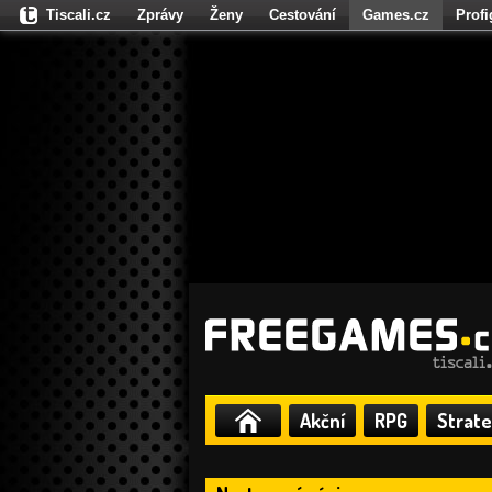
Tiscali.cz
Zprávy
Ženy
Cestování
Games.cz
Prof
Moulík.cz
Fights.cz
Sport
Dokina.cz
CZhity.cz
Našepe
Akční
RPG
Strate