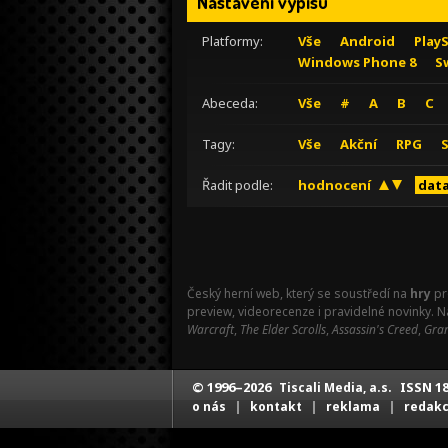
Nastavení výpisu
Platformy:
Vše
Android
Play
Windows Phone 8
S
Abeceda:
Vše
#
A
B
C
Tagy:
Vše
Akční
RPG
Řadit podle:
hodnocení
data
Český herní web, který se soustředí na
hry
pr
preview, videorecenze i pravidelné novinky. 
Warcraft
,
The Elder Scrolls
,
Assassin's Creed
,
Gran
© 1996–2026
ISSN 18
Tiscali Media, a.s.
|
|
|
o nás
kontakt
reklama
redak