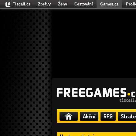
Tiscali.cz
Zprávy
Ženy
Cestování
Games.cz
Prof
Moulík.cz
Fights.cz
Sport
Dokina.cz
CZhity.cz
Našepe
Akční
RPG
Strate