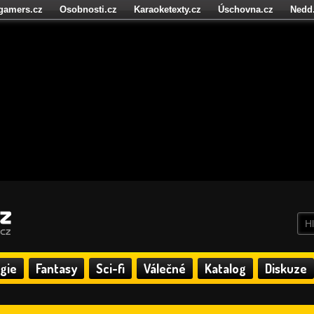
igamers.cz
Osobnosti.cz
Karaoketexty.cz
Úschovna.cz
Nedd
níze.cz
StartupInsider.cz
gie
Fantasy
Sci-fi
Válečné
Katalog
Diskuze