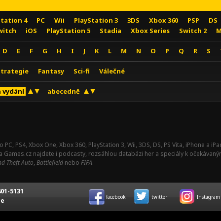
Station 4
PC
Wii
PlayStation 3
3DS
Xbox 360
PSP
DS
witch
iOS
PlayStation 5
Stadia
Xbox Series
Switch 2
M
D
E
F
G
H
I
J
K
L
M
N
O
P
Q
R
S
Strategie
Fantasy
Sci-fi
Válečné
 vydání
abecedně
o PC, PS4, Xbox One, Xbox 360, PlayStation 3, Wii, 3DS, DS, PS Vita, iPhone a i
Na Games.cz najdete i podcasty, rozsáhlou databázi her a speciály k očekávaný
d Theft Auto
,
Battlefield
nebo
FIFA
.
01-5131
facebook
twitter
Instagram
ce