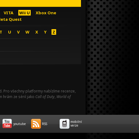
VITA
Wii U
Xbox One
eta Quest
T
U
V
W
X
Y
Z
Pad. Pro všechny platformy nabízíme recenze,
m hrám ze sérií jako
Call of Duty
,
World of
mobilní
youtube
RSS
verze