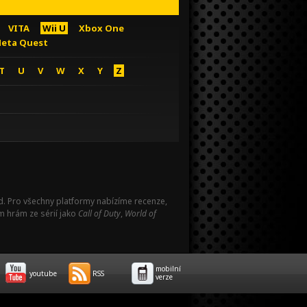
VITA
Wii U
Xbox One
eta Quest
T
U
V
W
X
Y
Z
Pad. Pro všechny platformy nabízíme recenze,
m hrám ze sérií jako
Call of Duty
,
World of
mobilní
youtube
RSS
verze