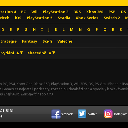
Station 4
PC
Wii
PlayStation 3
3DS
Xbox 360
PSP
DS
witch
iOS
PlayStation 5
Stadia
Xbox Series
Switch 2
M
D
E
F
G
H
I
J
K
L
M
N
O
P
Q
R
S
Strategie
Fantasy
Sci-fi
Válečné
 vydání
abecedně
o PC, PS4, Xbox One, Xbox 360, PlayStation 3, Wii, 3DS, DS, PS Vita, iPhone a i
Na Games.cz najdete i podcasty, rozsáhlou databázi her a speciály k očekávaný
d Theft Auto
,
Battlefield
nebo
FIFA
.
01-5131
facebook
twitter
Instagram
ce