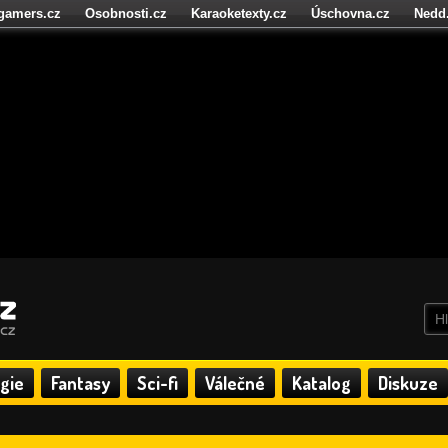
igamers.cz
Osobnosti.cz
Karaoketexty.cz
Úschovna.cz
Nedd
níze.cz
StartupInsider.cz
gie
Fantasy
Sci-fi
Válečné
Katalog
Diskuze