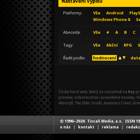
Nastavení výpisu
Platformy:
Vše
Android
Play
Windows Phone 8
S
Abeceda:
Vše
#
A
B
C
Tagy:
Vše
Akční
RPG
Řadit podle:
hodnocení
data
Český herní web, který se soustředí na
hry
pr
preview, videorecenze i pravidelné novinky. 
Warcraft
,
The Elder Scrolls
,
Assassin's Creed
,
Gran
© 1996–2026
ISSN 18
Tiscali Media, a.s.
|
|
|
o nás
kontakt
reklama
redak