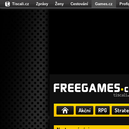
Tiscali.cz
Zprávy
Ženy
Cestování
Games.cz
Prof
Moulík.cz
Fights.cz
Sport
Dokina.cz
CZhity.cz
Našepe
Akční
RPG
Strate