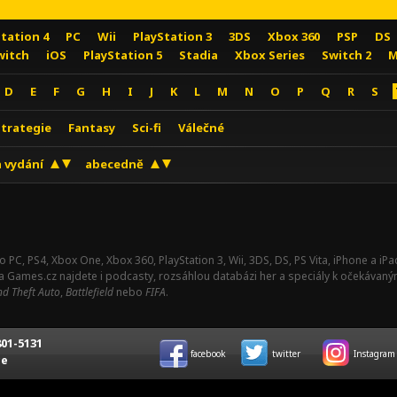
Station 4
PC
Wii
PlayStation 3
3DS
Xbox 360
PSP
DS
witch
iOS
PlayStation 5
Stadia
Xbox Series
Switch 2
M
D
E
F
G
H
I
J
K
L
M
N
O
P
Q
R
S
Strategie
Fantasy
Sci-fi
Válečné
 vydání
abecedně
o PC, PS4, Xbox One, Xbox 360, PlayStation 3, Wii, 3DS, DS, PS Vita, iPhone a i
Na Games.cz najdete i podcasty, rozsáhlou databázi her a speciály k očekávaný
d Theft Auto
,
Battlefield
nebo
FIFA
.
01-5131
facebook
twitter
Instagram
ce