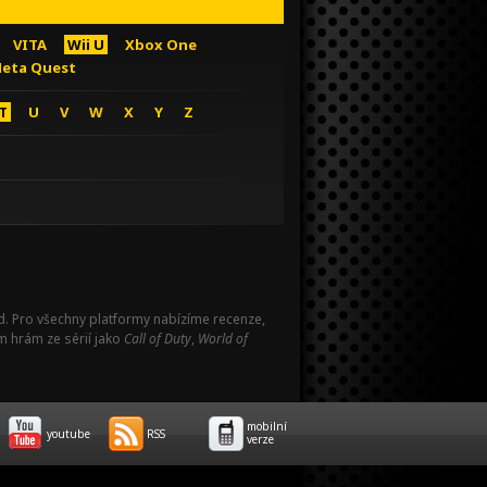
VITA
Wii U
Xbox One
eta Quest
T
U
V
W
X
Y
Z
Pad. Pro všechny platformy nabízíme recenze,
m hrám ze sérií jako
Call of Duty
,
World of
mobilní
youtube
RSS
verze