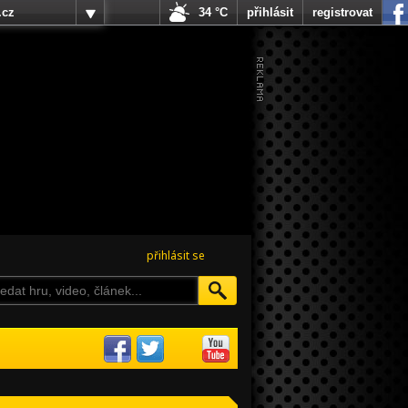
.cz
34 °C
přihlásit
registrovat
přihlásit se