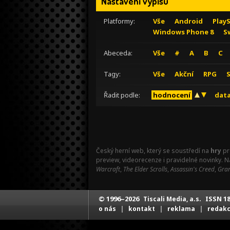
Nastavení výpisu
Platformy:
Vše
Android
Play
Windows Phone 8
S
Abeceda:
Vše
#
A
B
C
Tagy:
Vše
Akční
RPG
Řadit podle:
hodnocení
data
Český herní web, který se soustředí na
hry
pr
preview, videorecenze i pravidelné novinky. 
Warcraft
,
The Elder Scrolls
,
Assassin's Creed
,
Gran
© 1996–2026
ISSN 18
Tiscali Media, a.s.
|
|
|
o nás
kontakt
reklama
redak