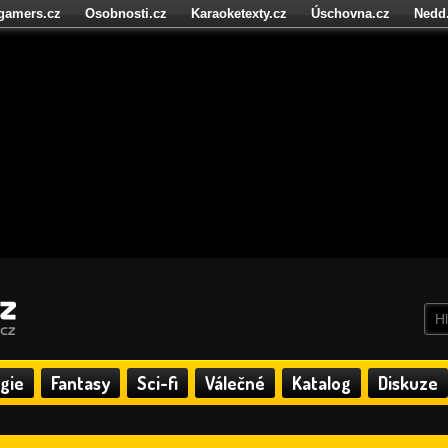
igamers.cz
Osobnosti.cz
Karaoketexty.cz
Úschovna.cz
Nedd
níze.cz
StartupInsider.cz
gie
Fantasy
Sci-fi
Válečné
Katalog
Diskuze