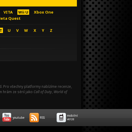
VITA
Wii U
Xbox One
eta Quest
T
U
V
W
X
Y
Z
Pad. Pro všechny platformy nabízíme recenze,
m hrám ze sérií jako
Call of Duty
,
World of
mobilní
youtube
RSS
verze