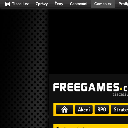
Tiscali.cz
Zprávy
Ženy
Cestování
Games.cz
Prof
Moulík.cz
Fights.cz
Sport
Dokina.cz
CZhity.cz
Našepe
Akční
RPG
Strate