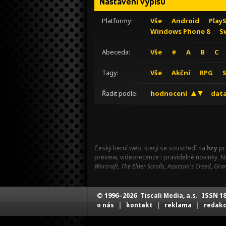
Nastavení výpisu
Platformy:
Vše
Android
Play
Windows Phone 8
S
Abeceda:
Vše
#
A
B
C
Tagy:
Vše
Akční
RPG
Řadit podle:
hodnocení
data
Český herní web, který se soustředí na
hry
pr
preview, videorecenze i pravidelné novinky. 
Warcraft
,
The Elder Scrolls
,
Assassin's Creed
,
Gran
© 1996–2026
ISSN 18
Tiscali Media, a.s.
|
|
|
o nás
kontakt
reklama
redak