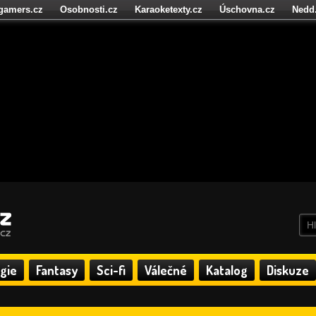
igamers.cz
Osobnosti.cz
Karaoketexty.cz
Úschovna.cz
Nedd
níze.cz
StartupInsider.cz
gie
Fantasy
Sci-fi
Válečné
Katalog
Diskuze