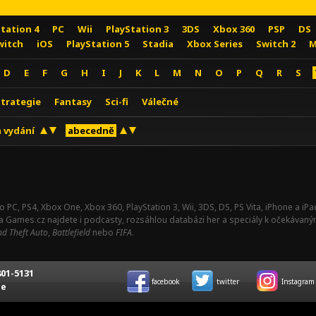
Station 4
PC
Wii
PlayStation 3
3DS
Xbox 360
PSP
DS
witch
iOS
PlayStation 5
Stadia
Xbox Series
Switch 2
M
D
E
F
G
H
I
J
K
L
M
N
O
P
Q
R
S
Strategie
Fantasy
Sci-fi
Válečné
 vydání
abecedně
o PC, PS4, Xbox One, Xbox 360, PlayStation 3, Wii, 3DS, DS, PS Vita, iPhone a i
Na Games.cz najdete i podcasty, rozsáhlou databázi her a speciály k očekávaný
d Theft Auto
,
Battlefield
nebo
FIFA
.
01-5131
facebook
twitter
Instagram
ce