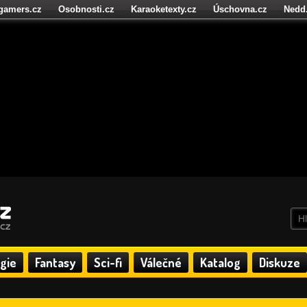
igamers.cz
Osobnosti.cz
Karaoketexty.cz
Úschovna.cz
Nedd
níze.cz
StartupInsider.cz
gie
Fantasy
Sci-fi
Válečné
Katalog
Diskuze