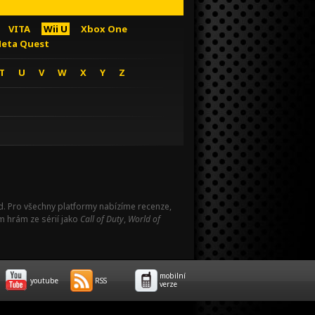
VITA
Wii U
Xbox One
eta Quest
T
U
V
W
X
Y
Z
Pad. Pro všechny platformy nabízíme recenze,
m hrám ze sérií jako
Call of Duty
,
World of
mobilní
youtube
RSS
verze