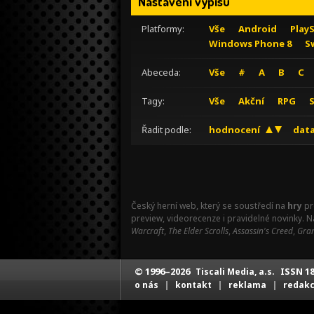
Nastavení výpisu
Platformy:
Vše
Android
Play
Windows Phone 8
S
Abeceda:
Vše
#
A
B
C
Tagy:
Vše
Akční
RPG
Řadit podle:
hodnocení
data
Český herní web, který se soustředí na
hry
pr
preview, videorecenze i pravidelné novinky. 
Warcraft
,
The Elder Scrolls
,
Assassin's Creed
,
Gran
© 1996–2026
ISSN 18
Tiscali Media, a.s.
|
|
|
o nás
kontakt
reklama
redak