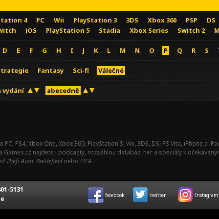
Station 4
PC
Wii
PlayStation 3
3DS
Xbox 360
PSP
DS
witch
iOS
PlayStation 5
Stadia
Xbox Series
Switch 2
M
D
E
F
G
H
I
J
K
L
M
N
O
P
Q
R
S
Strategie
Fantasy
Sci-fi
Válečné
 vydání
abecedně
o PC, PS4, Xbox One, Xbox 360, PlayStation 3, Wii, 3DS, DS, PS Vita, iPhone a i
Na Games.cz najdete i podcasty, rozsáhlou databázi her a speciály k očekávaný
d Theft Auto
,
Battlefield
nebo
FIFA
.
01-5131
facebook
twitter
Instagram
ce