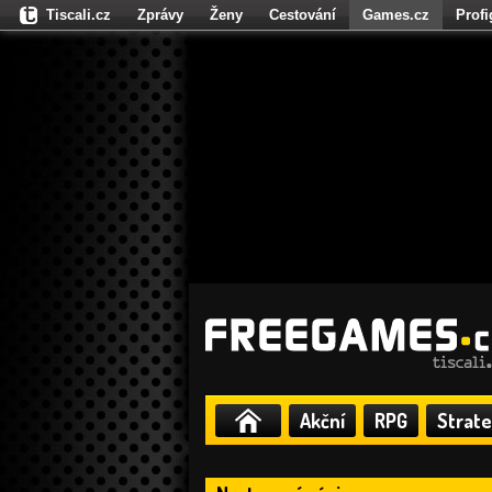
Tiscali.cz
Zprávy
Ženy
Cestování
Games.cz
Prof
Moulík.cz
Fights.cz
Sport
Dokina.cz
CZhity.cz
Našepe
Akční
RPG
Strate