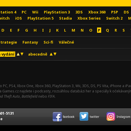
Station 4
PC
Wii
PlayStation 3
3DS
Xbox 360
PSP
DS
witch
iOS
PlayStation 5
Stadia
Xbox Series
Switch 2
M
D
E
F
G
H
I
J
K
L
M
N
O
P
Q
R
S
Strategie
Fantasy
Sci-fi
Válečné
 vydání
abecedně
o PC, PS4, Xbox One, Xbox 360, PlayStation 3, Wii, 3DS, DS, PS Vita, iPhone a i
Na Games.cz najdete i podcasty, rozsáhlou databázi her a speciály k očekávaný
d Theft Auto
,
Battlefield
nebo
FIFA
.
01-5131
facebook
twitter
Instagram
ce