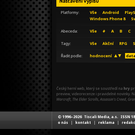
Nastavení výpisu
Platformy:
Vše
Android
Play
Windows Phone 8
S
Abeceda:
Vše
#
A
B
C
Tagy:
Vše
Akční
RPG
Řadit podle:
hodnocení
data
Český herní web, který se soustředí na
hry
pr
preview, videorecenze i pravidelné novinky. 
Warcraft
,
The Elder Scrolls
,
Assassin's Creed
,
Gran
© 1996–2026
ISSN 18
Tiscali Media, a.s.
|
|
|
o nás
kontakt
reklama
redak