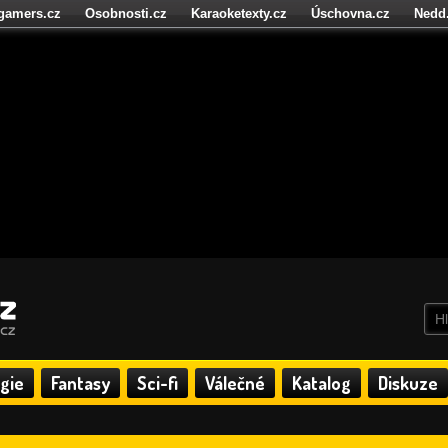
igamers.cz
Osobnosti.cz
Karaoketexty.cz
Úschovna.cz
Nedd
níze.cz
StartupInsider.cz
gie
Fantasy
Sci-fi
Válečné
Katalog
Diskuze