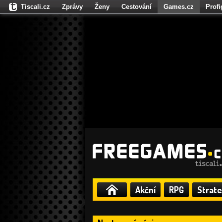
Tiscali.cz
Zprávy
Ženy
Cestování
Games.cz
Prof
Moulík.cz
Fights.cz
Sport
Dokina.cz
CZhity.cz
Našepe
Akční
RPG
Strate