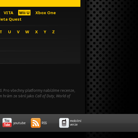
VITA
Wii U
Xbox One
eta Quest
T
U
V
W
X
Y
Z
Pad. Pro všechny platformy nabízíme recenze,
m hrám ze sérií jako
Call of Duty
,
World of
mobilní
youtube
RSS
verze