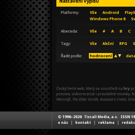
Nastavení výpisu
Platformy:
Vše
Android
Play
Windows Phone 8
S
Abeceda:
Vše
#
A
B
C
Tagy:
Vše
Akční
RPG
Řadit podle:
hodnocení
data
Český herní web, který se soustředí na
hry
pr
preview, videorecenze i pravidelné novinky. 
Warcraft
,
The Elder Scrolls
,
Assassin's Creed
,
Gran
© 1996–2026
ISSN 18
Tiscali Media, a.s.
|
|
|
o nás
kontakt
reklama
redak