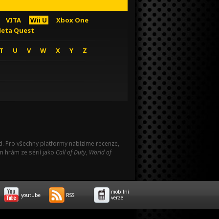
VITA
Wii U
Xbox One
eta Quest
T
U
V
W
X
Y
Z
Pad. Pro všechny platformy nabízíme recenze,
m hrám ze sérií jako
Call of Duty
,
World of
mobilní
youtube
RSS
verze