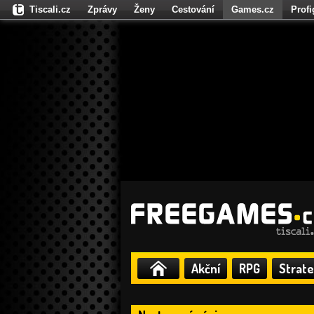
Tiscali.cz
Zprávy
Ženy
Cestování
Games.cz
Prof
Moulík.cz
Fights.cz
Sport
Dokina.cz
CZhity.cz
Našepe
Akční
RPG
Strate