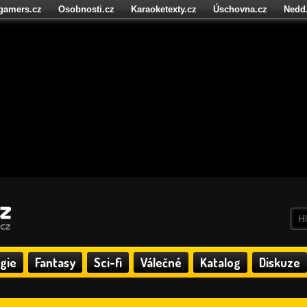
igamers.cz
Osobnosti.cz
Karaoketexty.cz
Úschovna.cz
Nedd
níze.cz
StartupInsider.cz
gie
Fantasy
Sci-fi
Válečné
Katalog
Diskuze