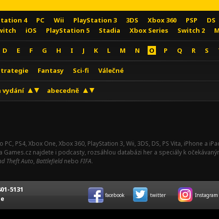
Station 4
PC
Wii
PlayStation 3
3DS
Xbox 360
PSP
DS
witch
iOS
PlayStation 5
Stadia
Xbox Series
Switch 2
M
D
E
F
G
H
I
J
K
L
M
N
O
P
Q
R
S
Strategie
Fantasy
Sci-fi
Válečné
 vydání
abecedně
o PC, PS4, Xbox One, Xbox 360, PlayStation 3, Wii, 3DS, DS, PS Vita, iPhone a i
Na Games.cz najdete i podcasty, rozsáhlou databázi her a speciály k očekávaný
d Theft Auto
,
Battlefield
nebo
FIFA
.
01-5131
facebook
twitter
Instagram
ce