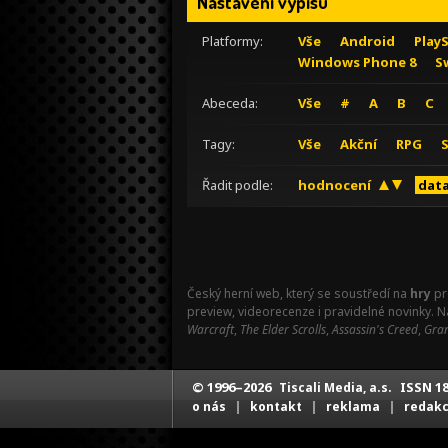
Nastavení výpisu
Platformy:
Vše
Android
Play
Windows Phone 8
S
Abeceda:
Vše
#
A
B
C
Tagy:
Vše
Akční
RPG
Řadit podle:
hodnocení
data
Český herní web, který se soustředí na
hry
pr
preview, videorecenze i pravidelné novinky. 
Warcraft
,
The Elder Scrolls
,
Assassin's Creed
,
Gran
© 1996–2026
ISSN 18
Tiscali Media, a.s.
|
|
|
o nás
kontakt
reklama
redak