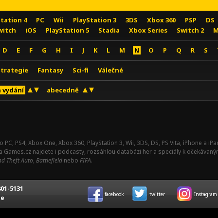
Station 4
PC
Wii
PlayStation 3
3DS
Xbox 360
PSP
DS
witch
iOS
PlayStation 5
Stadia
Xbox Series
Switch 2
M
D
E
F
G
H
I
J
K
L
M
N
O
P
Q
R
S
Strategie
Fantasy
Sci-fi
Válečné
 vydání
abecedně
o PC, PS4, Xbox One, Xbox 360, PlayStation 3, Wii, 3DS, DS, PS Vita, iPhone a i
Na Games.cz najdete i podcasty, rozsáhlou databázi her a speciály k očekávaný
d Theft Auto
,
Battlefield
nebo
FIFA
.
01-5131
facebook
twitter
Instagram
ce