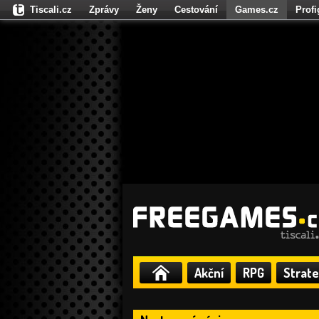
Tiscali.cz
Zprávy
Ženy
Cestování
Games.cz
Prof
Moulík.cz
Fights.cz
Sport
Dokina.cz
CZhity.cz
Našepe
Akční
RPG
Strate