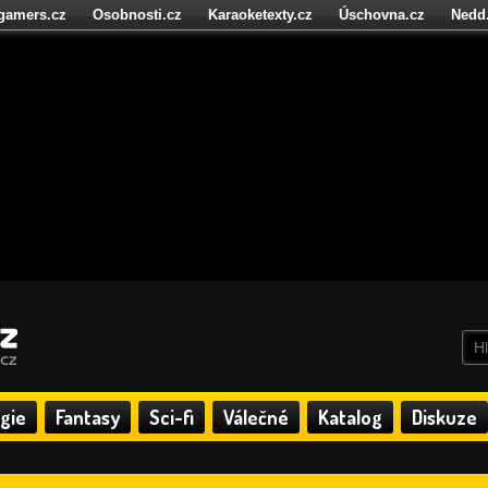
igamers.cz
Osobnosti.cz
Karaoketexty.cz
Úschovna.cz
Nedd
níze.cz
StartupInsider.cz
gie
Fantasy
Sci-fi
Válečné
Katalog
Diskuze