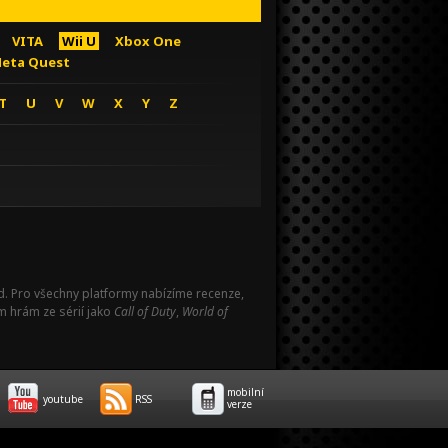
VITA
Wii U
Xbox One
eta Quest
T
U
V
W
X
Y
Z
Pad. Pro všechny platformy nabízíme recenze,
m hrám ze sérií jako
Call of Duty
,
World of
mobilní
youtube
RSS
verze