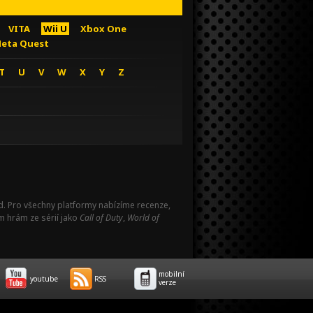
VITA
Wii U
Xbox One
eta Quest
T
U
V
W
X
Y
Z
Pad. Pro všechny platformy nabízíme recenze,
m hrám ze sérií jako
Call of Duty
,
World of
mobilní
youtube
RSS
verze