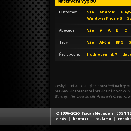
Nastavení výpisu
Platformy:
Vše
Android
Play
Windows Phone 8
S
Abeceda:
Vše
#
A
B
C
Tagy:
Vše
Akční
RPG
Řadit podle:
hodnocení
data
Český herní web, který se soustředí na
hry
pr
preview, videorecenze i pravidelné novinky. 
Warcraft
,
The Elder Scrolls
,
Assassin's Creed
,
Gran
© 1996–2026
ISSN 18
Tiscali Media, a.s.
|
|
|
o nás
kontakt
reklama
redak