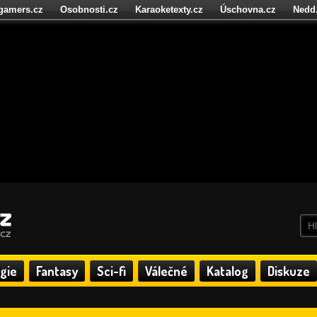
igamers.cz
Osobnosti.cz
Karaoketexty.cz
Úschovna.cz
Nedd
níze.cz
StartupInsider.cz
gie
Fantasy
Sci-fi
Válečné
Katalog
Diskuze