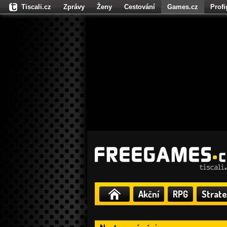
Tiscali.cz
Zprávy
Ženy
Cestování
Games.cz
Prof
Moulík.cz
Fights.cz
Sport
Dokina.cz
CZhity.cz
Našepe
Akční
RPG
Strate