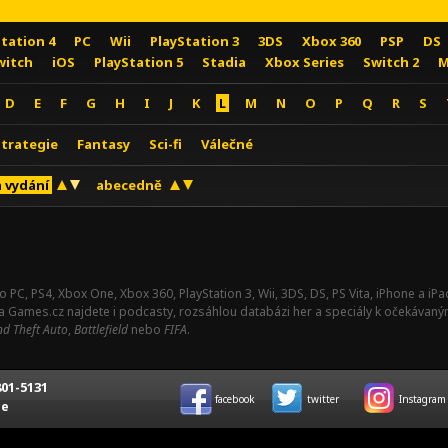
Station 4
PC
Wii
PlayStation 3
3DS
Xbox 360
PSP
DS
witch
iOS
PlayStation 5
Stadia
Xbox Series
Switch 2
M
D
E
F
G
H
I
J
K
L
M
N
O
P
Q
R
S
Strategie
Fantasy
Sci-fi
Válečné
 vydání
abecedně
o PC, PS4, Xbox One, Xbox 360, PlayStation 3, Wii, 3DS, DS, PS Vita, iPhone a i
Na Games.cz najdete i podcasty, rozsáhlou databázi her a speciály k očekávaný
d Theft Auto
,
Battlefield
nebo
FIFA
.
01-5131
facebook
twitter
Instagram
ce