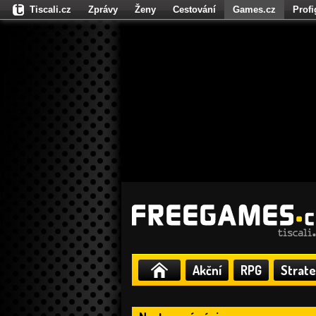
Tiscali.cz
Zprávy
Ženy
Cestování
Games.cz
Prof
Moulík.cz
Fights.cz
Sport
Dokina.cz
CZhity.cz
Našepe
Akční
RPG
Strate