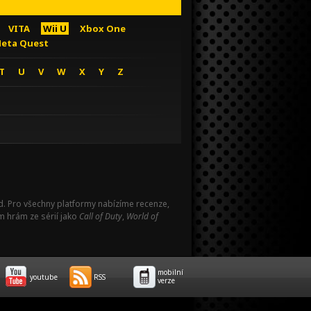
VITA
Wii U
Xbox One
eta Quest
T
U
V
W
X
Y
Z
Pad. Pro všechny platformy nabízíme recenze,
m hrám ze sérií jako
Call of Duty
,
World of
mobilní
youtube
RSS
verze