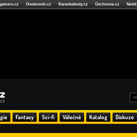
igamers.cz
Osobnosti.cz
Karaoketexty.cz
Úschovna.cz
Nedd
níze.cz
StartupInsider.cz
gie
Fantasy
Sci-fi
Válečné
Katalog
Diskuze