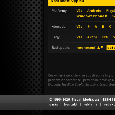
Nastavení výpisu
Platformy:
Vše
Android
Play
Windows Phone 8
S
Abeceda:
Vše
#
A
B
C
Tagy:
Vše
Akční
RPG
Řadit podle:
hodnocení
data
Český herní web, který se soustředí na
hry
pr
preview, videorecenze i pravidelné novinky. 
Warcraft
,
The Elder Scrolls
,
Assassin's Creed
,
Gran
© 1996–2026
ISSN 18
Tiscali Media, a.s.
|
|
|
o nás
kontakt
reklama
redak