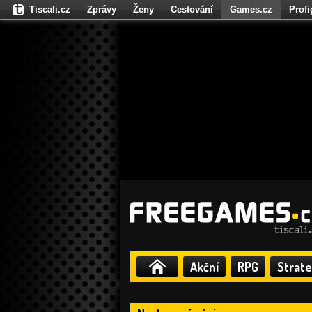
Tiscali.cz
Zprávy
Ženy
Cestování
Games.cz
Prof
Moulík.cz
Fights.cz
Sport
Dokina.cz
CZhity.cz
Našepe
Akční
RPG
Strate