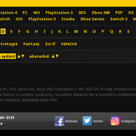
Station 4
PC
Wii
PlayStation 3
3DS
Xbox 360
PSP
DS
witch
iOS
PlayStation 5
Stadia
Xbox Series
Switch 2
M
D
E
F
G
H
I
J
K
L
M
N
O
P
Q
R
S
Strategie
Fantasy
Sci-fi
Válečné
 vydání
abecedně
o PC, PS4, Xbox One, Xbox 360, PlayStation 3, Wii, 3DS, DS, PS Vita, iPhone a i
Na Games.cz najdete i podcasty, rozsáhlou databázi her a speciály k očekávaný
d Theft Auto
,
Battlefield
nebo
FIFA
.
01-5131
facebook
twitter
Instagram
ce