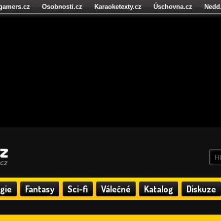
igamers.cz
Osobnosti.cz
Karaoketexty.cz
Úschovna.cz
Nedd
níze.cz
StartupInsider.cz
gie
Fantasy
Sci-fi
Válečné
Katalog
Diskuze