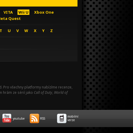
VITA
Wii U
Xbox One
eta Quest
T
U
V
W
X
Y
Z
Pad. Pro všechny platformy nabízíme recenze,
m hrám ze sérií jako
Call of Duty
,
World of
mobilní
youtube
RSS
verze