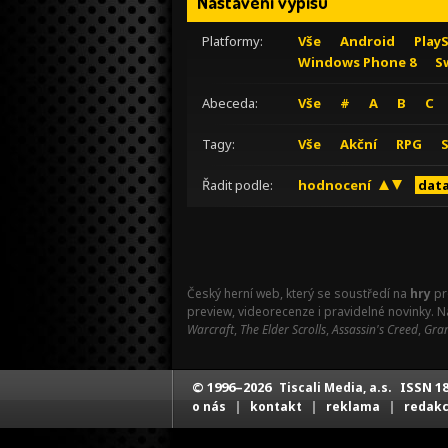
Nastavení výpisu
Platformy:
Vše
Android
Play
Windows Phone 8
S
Abeceda:
Vše
#
A
B
C
Tagy:
Vše
Akční
RPG
Řadit podle:
hodnocení
data
Český herní web, který se soustředí na
hry
pr
preview, videorecenze i pravidelné novinky. 
Warcraft
,
The Elder Scrolls
,
Assassin's Creed
,
Gran
© 1996–2026
ISSN 18
Tiscali Media, a.s.
|
|
|
o nás
kontakt
reklama
redak