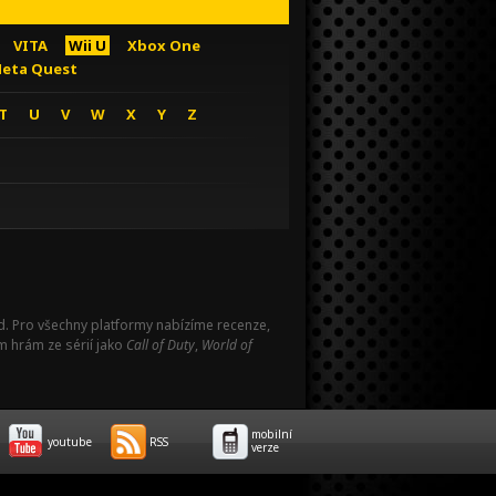
VITA
Wii U
Xbox One
eta Quest
T
U
V
W
X
Y
Z
Pad. Pro všechny platformy nabízíme recenze,
m hrám ze sérií jako
Call of Duty
,
World of
mobilní
youtube
RSS
verze