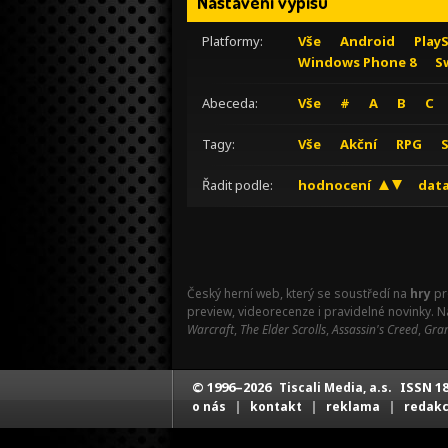
Nastavení výpisu
Platformy:
Vše
Android
Play
Windows Phone 8
S
Abeceda:
Vše
#
A
B
C
Tagy:
Vše
Akční
RPG
Řadit podle:
hodnocení
data
Český herní web, který se soustředí na
hry
pr
preview, videorecenze i pravidelné novinky. 
Warcraft
,
The Elder Scrolls
,
Assassin's Creed
,
Gran
© 1996–2026
ISSN 18
Tiscali Media, a.s.
|
|
|
o nás
kontakt
reklama
redak