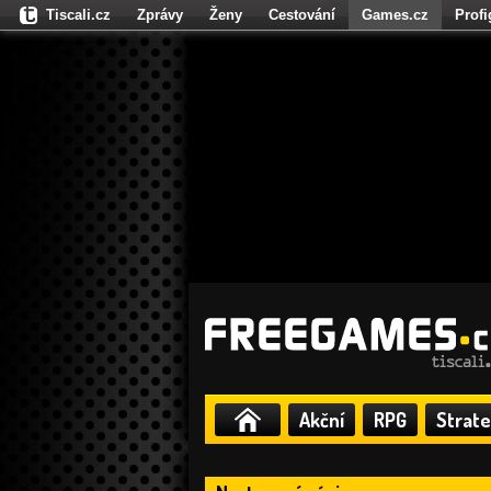
Tiscali.cz
Zprávy
Ženy
Cestování
Games.cz
Prof
Moulík.cz
Fights.cz
Sport
Dokina.cz
CZhity.cz
Našepe
Akční
RPG
Strate