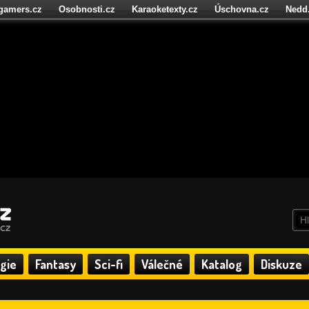
igamers.cz
Osobnosti.cz
Karaoketexty.cz
Úschovna.cz
Nedd
níze.cz
StartupInsider.cz
gie
Fantasy
Sci-fi
Válečné
Katalog
Diskuze