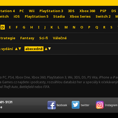
Station 4
PC
Wii
PlayStation 3
3DS
Xbox 360
PSP
DS
witch
iOS
PlayStation 5
Stadia
Xbox Series
Switch 2
M
D
E
F
G
H
I
J
K
L
M
N
O
P
Q
R
S
Strategie
Fantasy
Sci-fi
Válečné
 vydání
abecedně
o PC, PS4, Xbox One, Xbox 360, PlayStation 3, Wii, 3DS, DS, PS Vita, iPhone a i
Na Games.cz najdete i podcasty, rozsáhlou databázi her a speciály k očekávaný
d Theft Auto
,
Battlefield
nebo
FIFA
.
01-5131
facebook
twitter
Instagram
ce