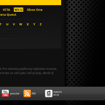
VITA
Wii U
Xbox One
eta Quest
T
U
V
W
X
Y
Z
Pad. Pro všechny platformy nabízíme recenze,
m hrám ze sérií jako
Call of Duty
,
World of
mobilní
youtube
RSS
verze