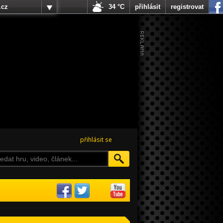
.cz
34 °C
přihlásit
registrovat
přihlásit se