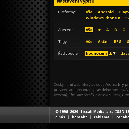
Nastavení výpisu
Platformy:
Vše
Android
Play
Windows Phone 8
S
Abeceda:
Vše
#
A
B
C
Tagy:
Vše
Akční
RPG
Řadit podle:
hodnocení
data
Český herní web, který se soustředí na
hry
pr
preview, videorecenze i pravidelné novinky. 
Warcraft
,
The Elder Scrolls
,
Assassin's Creed
,
Gran
© 1996–2026
ISSN 18
Tiscali Media, a.s.
|
|
|
o nás
kontakt
reklama
redak