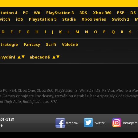
Station 4
PC
Wii
PlayStation 3
3DS
Xbox 360
PSP
DS
witch
iOS
PlayStation 5
Stadia
Xbox Series
Switch 2
M
D
E
F
G
H
I
J
K
L
M
N
O
P
Q
R
S
Strategie
Fantasy
Sci-fi
Válečné
 vydání
abecedně
o PC, PS4, Xbox One, Xbox 360, PlayStation 3, Wii, 3DS, DS, PS Vita, iPhone a i
Na Games.cz najdete i podcasty, rozsáhlou databázi her a speciály k očekávaný
d Theft Auto
,
Battlefield
nebo
FIFA
.
01-5131
facebook
twitter
Instagram
ce