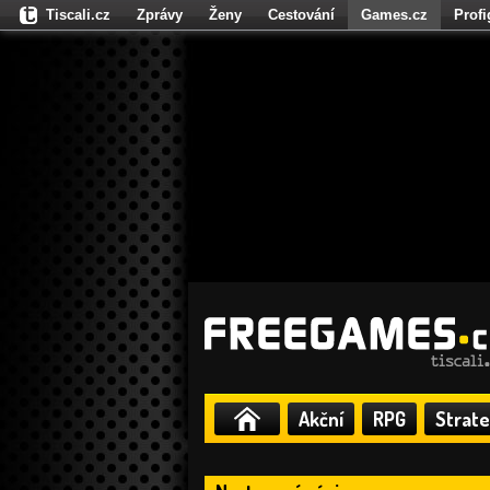
Tiscali.cz
Zprávy
Ženy
Cestování
Games.cz
Prof
Moulík.cz
Fights.cz
Sport
Dokina.cz
CZhity.cz
Našepe
Akční
RPG
Strate