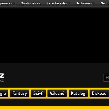
igamers.cz
Osobnosti.cz
Karaoketexty.cz
Úschovna.cz
Nedd
níze.cz
StartupInsider.cz
gie
Fantasy
Sci-fi
Válečné
Katalog
Diskuze