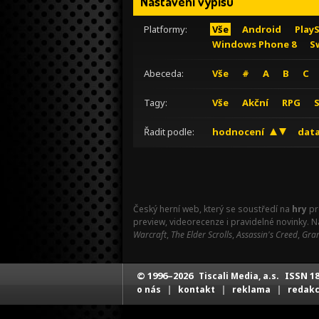
Nastavení výpisu
Platformy:
Vše
Android
Play
Windows Phone 8
S
Abeceda:
Vše
#
A
B
C
Tagy:
Vše
Akční
RPG
Řadit podle:
hodnocení
data
Český herní web, který se soustředí na
hry
pr
preview, videorecenze i pravidelné novinky. 
Warcraft
,
The Elder Scrolls
,
Assassin's Creed
,
Gran
© 1996–2026
ISSN 18
Tiscali Media, a.s.
|
|
|
o nás
kontakt
reklama
redak