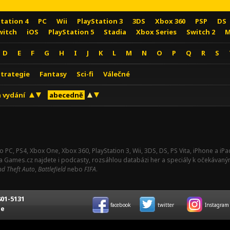
Station 4
PC
Wii
PlayStation 3
3DS
Xbox 360
PSP
DS
witch
iOS
PlayStation 5
Stadia
Xbox Series
Switch 2
M
D
E
F
G
H
I
J
K
L
M
N
O
P
Q
R
S
Strategie
Fantasy
Sci-fi
Válečné
 vydání
abecedně
o PC, PS4, Xbox One, Xbox 360, PlayStation 3, Wii, 3DS, DS, PS Vita, iPhone a i
Na Games.cz najdete i podcasty, rozsáhlou databázi her a speciály k očekávaný
d Theft Auto
,
Battlefield
nebo
FIFA
.
01-5131
facebook
twitter
Instagram
ce