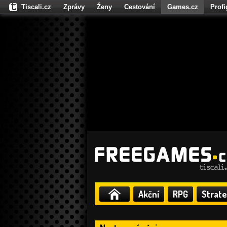
Tiscali.cz
Zprávy
Ženy
Cestování
Games.cz
Prof
Moulík.cz
Fights.cz
Sport
Dokina.cz
CZhity.cz
Našepe
Akční
RPG
Strate