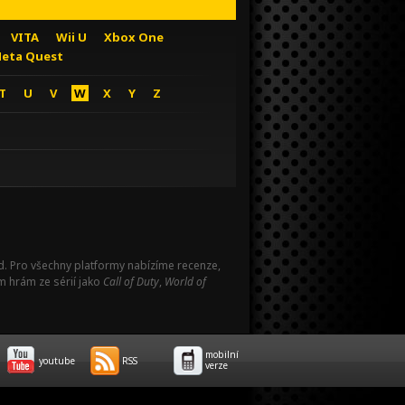
VITA
Wii U
Xbox One
eta Quest
T
U
V
W
X
Y
Z
Pad. Pro všechny platformy nabízíme recenze,
m hrám ze sérií jako
Call of Duty
,
World of
mobilní
youtube
RSS
verze