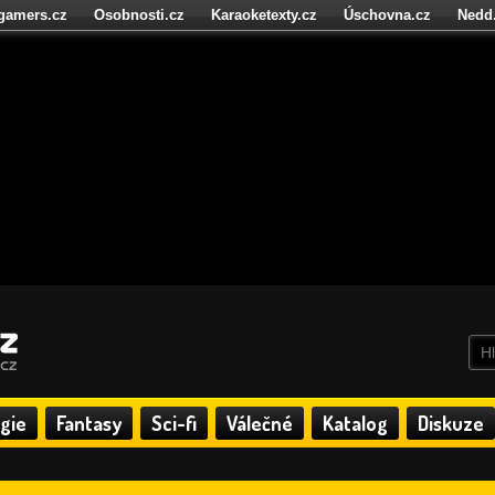
igamers.cz
Osobnosti.cz
Karaoketexty.cz
Úschovna.cz
Nedd
níze.cz
StartupInsider.cz
gie
Fantasy
Sci-fi
Válečné
Katalog
Diskuze