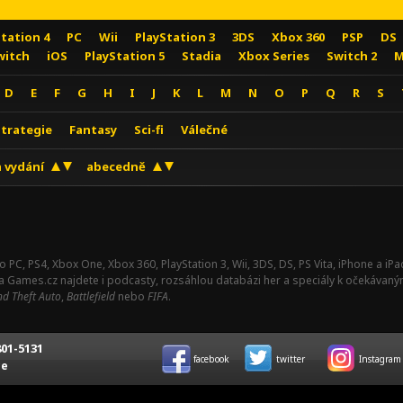
Station 4
PC
Wii
PlayStation 3
3DS
Xbox 360
PSP
DS
witch
iOS
PlayStation 5
Stadia
Xbox Series
Switch 2
M
D
E
F
G
H
I
J
K
L
M
N
O
P
Q
R
S
Strategie
Fantasy
Sci-fi
Válečné
 vydání
abecedně
o PC, PS4, Xbox One, Xbox 360, PlayStation 3, Wii, 3DS, DS, PS Vita, iPhone a i
Na Games.cz najdete i podcasty, rozsáhlou databázi her a speciály k očekávaný
d Theft Auto
,
Battlefield
nebo
FIFA
.
01-5131
facebook
twitter
Instagram
ce