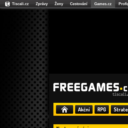
Tiscali.cz
Zprávy
Ženy
Cestování
Games.cz
Prof
Moulík.cz
Fights.cz
Sport
Dokina.cz
CZhity.cz
Našepe
Akční
RPG
Strate