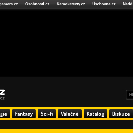
igamers.cz
Osobnosti.cz
Karaoketexty.cz
Úschovna.cz
Nedd
níze.cz
StartupInsider.cz
gie
Fantasy
Sci-fi
Válečné
Katalog
Diskuze