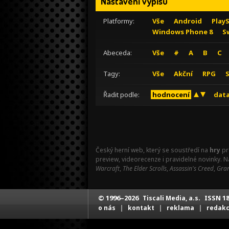
Nastavení výpisu
Platformy:
Vše
Android
Play
Windows Phone 8
S
Abeceda:
Vše
#
A
B
C
Tagy:
Vše
Akční
RPG
Řadit podle:
hodnocení
data
Český herní web, který se soustředí na
hry
pr
preview, videorecenze i pravidelné novinky. 
Warcraft
,
The Elder Scrolls
,
Assassin's Creed
,
Gran
© 1996–2026
ISSN 18
Tiscali Media, a.s.
|
|
|
o nás
kontakt
reklama
redak