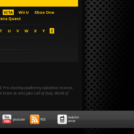
VITA
Wii U
Xbox One
eta Quest
T
U
V
W
X
Y
Z
Pad. Pro všechny platformy nabízíme recenze,
m hrám ze sérií jako
Call of Duty
,
World of
mobilní
youtube
RSS
verze