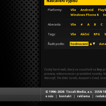
Nastavení výpisu
Platformy:
Vše
Android
Play
Windows Phone 8
S
Abeceda:
Vše
#
A
B
C
Tagy:
Vše
Akční
RPG
Řadit podle:
hodnocení
data
Český herní web, který se soustředí na
hry
pr
preview, videorecenze i pravidelné novinky. 
Warcraft
,
The Elder Scrolls
,
Assassin's Creed
,
Gran
© 1996–2026
ISSN 18
Tiscali Media, a.s.
|
|
|
o nás
kontakt
reklama
redak