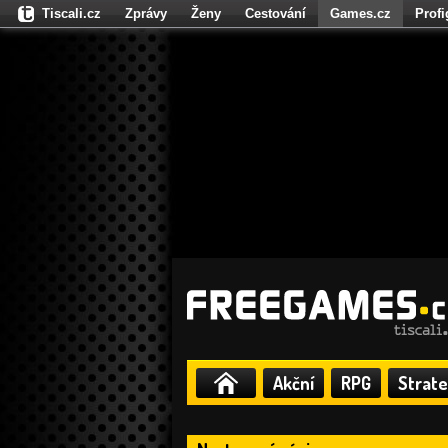
Tiscali.cz
Zprávy
Ženy
Cestování
Games.cz
Prof
Moulík.cz
Fights.cz
Sport
Dokina.cz
CZhity.cz
Našepe
Akční
RPG
Strate