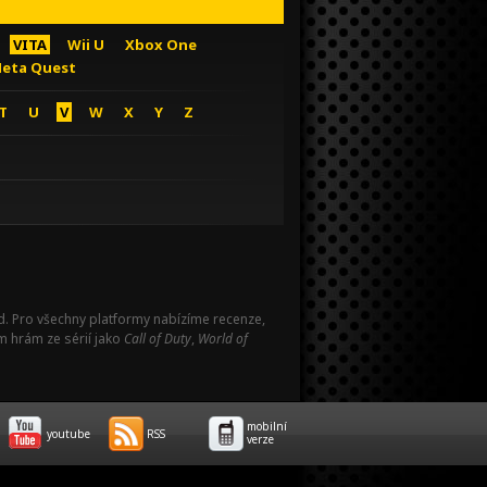
VITA
Wii U
Xbox One
eta Quest
T
U
V
W
X
Y
Z
Pad. Pro všechny platformy nabízíme recenze,
m hrám ze sérií jako
Call of Duty
,
World of
mobilní
youtube
RSS
verze