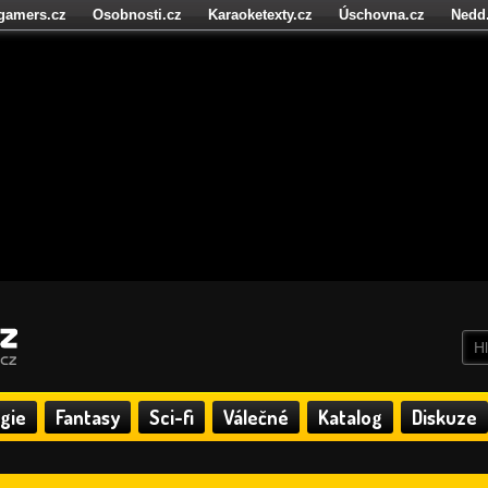
igamers.cz
Osobnosti.cz
Karaoketexty.cz
Úschovna.cz
Nedd
níze.cz
StartupInsider.cz
gie
Fantasy
Sci-fi
Válečné
Katalog
Diskuze