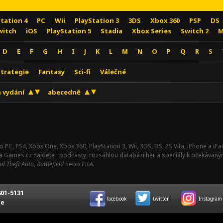
Station 4
PC
Wii
PlayStation 3
3DS
Xbox 360
PSP
DS
witch
iOS
PlayStation 5
Stadia
Xbox Series
Switch 2
M
D
E
F
G
H
I
J
K
L
M
N
O
P
Q
R
S
Strategie
Fantasy
Sci-fi
Válečné
 vydání
abecedně
o PC, PS4, Xbox One, Xbox 360, PlayStation 3, Wii, 3DS, DS, PS Vita, iPhone a i
Na Games.cz najdete i podcasty, rozsáhlou databázi her a speciály k očekávaný
d Theft Auto
,
Battlefield
nebo
FIFA
.
01-5131
facebook
twitter
Instagram
ce