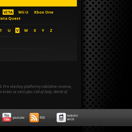
VITA
Wii U
Xbox One
eta Quest
T
U
V
W
X
Y
Z
Pad. Pro všechny platformy nabízíme recenze,
m hrám ze sérií jako
Call of Duty
,
World of
mobilní
youtube
RSS
verze