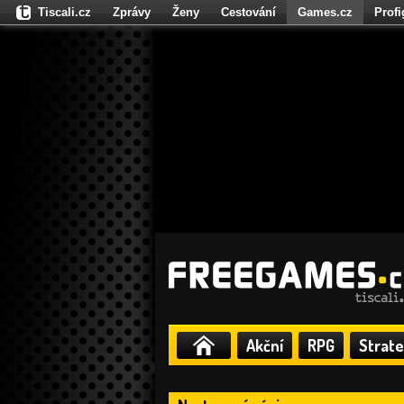
Tiscali.cz
Zprávy
Ženy
Cestování
Games.cz
Prof
Moulík.cz
Fights.cz
Sport
Dokina.cz
CZhity.cz
Našepe
Akční
RPG
Strate