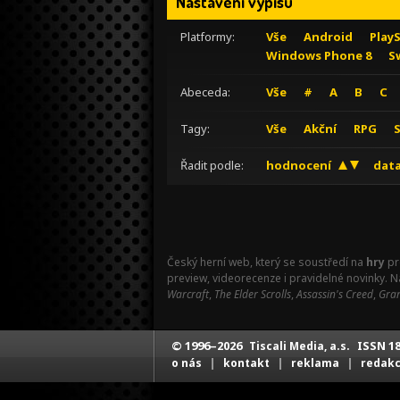
Nastavení výpisu
Platformy:
Vše
Android
Play
Windows Phone 8
S
Abeceda:
Vše
#
A
B
C
Tagy:
Vše
Akční
RPG
Řadit podle:
hodnocení
data
Český herní web, který se soustředí na
hry
pr
preview, videorecenze i pravidelné novinky. 
Warcraft
,
The Elder Scrolls
,
Assassin's Creed
,
Gran
© 1996–2026
ISSN 18
Tiscali Media, a.s.
|
|
|
o nás
kontakt
reklama
redak