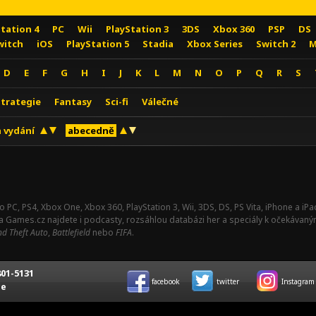
Station 4
PC
Wii
PlayStation 3
3DS
Xbox 360
PSP
DS
witch
iOS
PlayStation 5
Stadia
Xbox Series
Switch 2
M
D
E
F
G
H
I
J
K
L
M
N
O
P
Q
R
S
Strategie
Fantasy
Sci-fi
Válečné
 vydání
abecedně
o PC, PS4, Xbox One, Xbox 360, PlayStation 3, Wii, 3DS, DS, PS Vita, iPhone a i
Na Games.cz najdete i podcasty, rozsáhlou databázi her a speciály k očekávaný
d Theft Auto
,
Battlefield
nebo
FIFA
.
01-5131
facebook
twitter
Instagram
ce