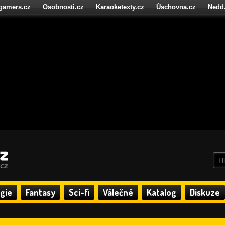
igamers.cz
Osobnosti.cz
Karaoketexty.cz
Úschovna.cz
Nedd
níze.cz
StartupInsider.cz
gie
Fantasy
Sci-fi
Válečné
Katalog
Diskuze