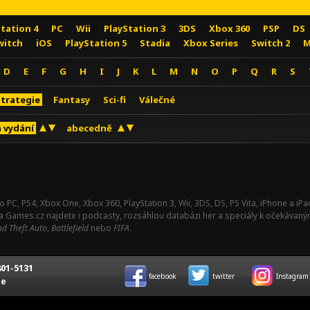
Station 4
PC
Wii
PlayStation 3
3DS
Xbox 360
PSP
DS
witch
iOS
PlayStation 5
Stadia
Xbox Series
Switch 2
M
D
E
F
G
H
I
J
K
L
M
N
O
P
Q
R
S
Strategie
Fantasy
Sci-fi
Válečné
 vydání
abecedně
o PC, PS4, Xbox One, Xbox 360, PlayStation 3, Wii, 3DS, DS, PS Vita, iPhone a i
Na Games.cz najdete i podcasty, rozsáhlou databázi her a speciály k očekávaný
d Theft Auto
,
Battlefield
nebo
FIFA
.
01-5131
facebook
twitter
Instagram
ce