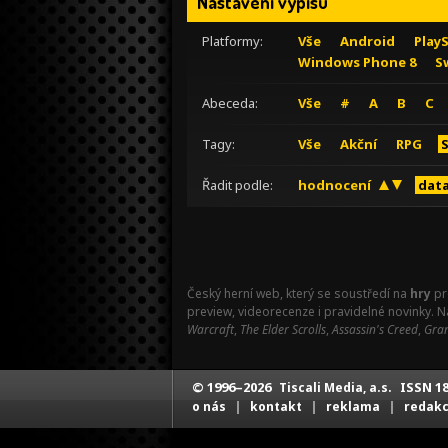
Nastavení výpisu
Platformy:
Vše
Android
Play
Windows Phone 8
S
Abeceda:
Vše
#
A
B
C
Tagy:
Vše
Akční
RPG
Řadit podle:
hodnocení
data
Český herní web, který se soustředí na
hry
pr
preview, videorecenze i pravidelné novinky. 
Warcraft
,
The Elder Scrolls
,
Assassin's Creed
,
Gran
© 1996–2026
ISSN 18
Tiscali Media, a.s.
|
|
|
o nás
kontakt
reklama
redak