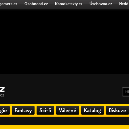
igamers.cz
Osobnosti.cz
Karaoketexty.cz
Úschovna.cz
Nedd
níze.cz
StartupInsider.cz
gie
Fantasy
Sci-fi
Válečné
Katalog
Diskuze