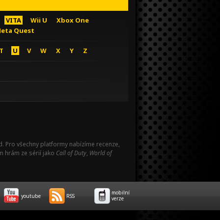
VITA
Wii U
Xbox One
eta Quest
T
U
V
W
X
Y
Z
Pad. Pro všechny platformy nabízíme recenze,
m hrám ze sérií jako
Call of Duty
,
World of
mobilní
youtube
RSS
verze