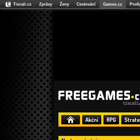
Tiscali.cz
Zprávy
Ženy
Cestování
Games.cz
Prof
Moulík.cz
Fights.cz
Sport
Dokina.cz
CZhity.cz
Našepe
Akční
RPG
Strate