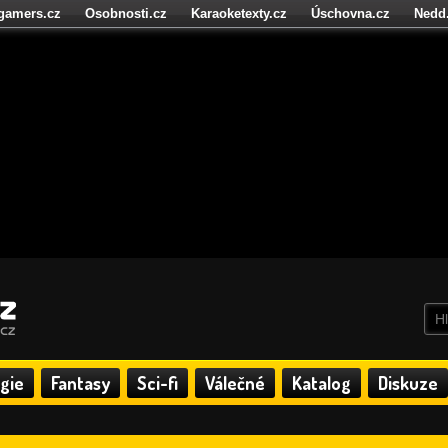
igamers.cz
Osobnosti.cz
Karaoketexty.cz
Úschovna.cz
Nedd
níze.cz
StartupInsider.cz
gie
Fantasy
Sci-fi
Válečné
Katalog
Diskuze