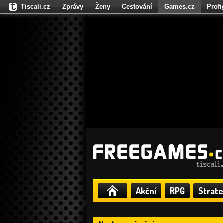
Tiscali.cz
Zprávy
Ženy
Cestování
Games.cz
Prof
Moulík.cz
Fights.cz
Sport
Dokina.cz
CZhity.cz
Našepe
Akční
RPG
Strate