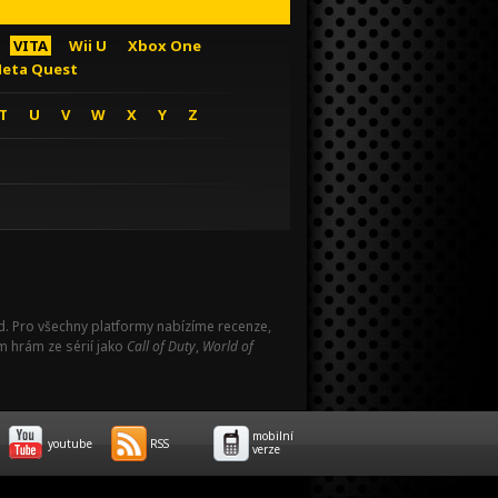
VITA
Wii U
Xbox One
eta Quest
T
U
V
W
X
Y
Z
Pad. Pro všechny platformy nabízíme recenze,
m hrám ze sérií jako
Call of Duty
,
World of
mobilní
youtube
RSS
verze