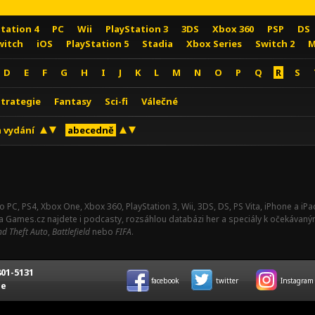
Station 4
PC
Wii
PlayStation 3
3DS
Xbox 360
PSP
DS
witch
iOS
PlayStation 5
Stadia
Xbox Series
Switch 2
M
D
E
F
G
H
I
J
K
L
M
N
O
P
Q
R
S
Strategie
Fantasy
Sci-fi
Válečné
 vydání
abecedně
o PC, PS4, Xbox One, Xbox 360, PlayStation 3, Wii, 3DS, DS, PS Vita, iPhone a i
Na Games.cz najdete i podcasty, rozsáhlou databázi her a speciály k očekávaný
d Theft Auto
,
Battlefield
nebo
FIFA
.
01-5131
facebook
twitter
Instagram
ce