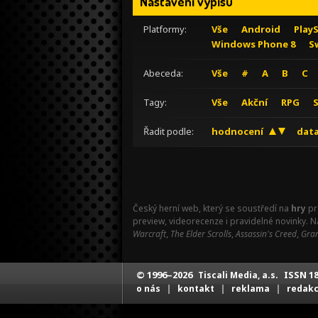
Nastavení výpisu
Platformy:
Vše
Android
Play
Windows Phone 8
S
Abeceda:
Vše
#
A
B
C
Tagy:
Vše
Akční
RPG
Řadit podle:
hodnocení
data
Český herní web, který se soustředí na
hry
pr
preview, videorecenze i pravidelné novinky. 
Warcraft
,
The Elder Scrolls
,
Assassin's Creed
,
Gran
© 1996–2026
ISSN 18
Tiscali Media, a.s.
|
|
|
o nás
kontakt
reklama
redak