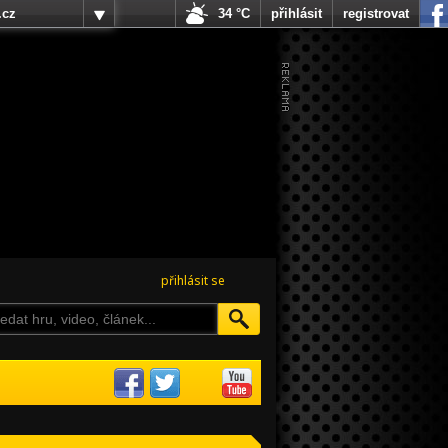
.cz
34 °C
přihlásit
registrovat
přihlásit se