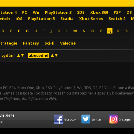
Station 4
PC
Wii
PlayStation 3
3DS
Xbox 360
PSP
DS
witch
iOS
PlayStation 5
Stadia
Xbox Series
Switch 2
M
D
E
F
G
H
I
J
K
L
M
N
O
P
Q
R
S
Strategie
Fantasy
Sci-fi
Válečné
 vydání
abecedně
o PC, PS4, Xbox One, Xbox 360, PlayStation 3, Wii, 3DS, DS, PS Vita, iPhone a i
Na Games.cz najdete i podcasty, rozsáhlou databázi her a speciály k očekávaný
d Theft Auto
,
Battlefield
nebo
FIFA
.
01-5131
facebook
twitter
Instagram
ce