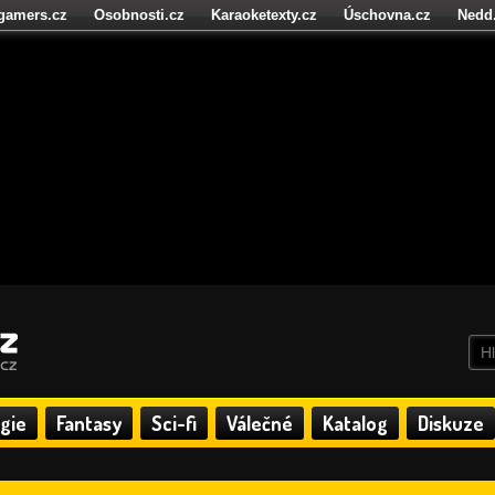
igamers.cz
Osobnosti.cz
Karaoketexty.cz
Úschovna.cz
Nedd
níze.cz
StartupInsider.cz
gie
Fantasy
Sci-fi
Válečné
Katalog
Diskuze