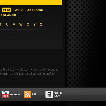
VITA
Wii U
Xbox One
eta Quest
T
U
V
W
X
Y
Z
Pad. Pro všechny platformy nabízíme recenze,
m hrám ze sérií jako
Call of Duty
,
World of
mobilní
youtube
RSS
verze