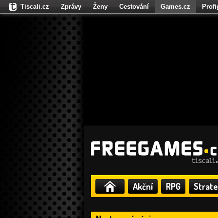
Tiscali.cz
Zprávy
Ženy
Cestování
Games.cz
Prof
Moulík.cz
Fights.cz
Sport
Dokina.cz
CZhity.cz
Našepe
Akční
RPG
Strate