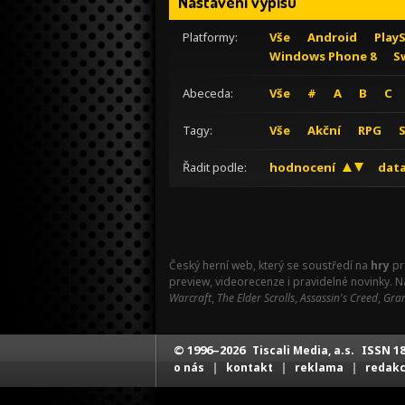
Nastavení výpisu
Platformy:
Vše
Android
Play
Windows Phone 8
S
Abeceda:
Vše
#
A
B
C
Tagy:
Vše
Akční
RPG
Řadit podle:
hodnocení
data
Český herní web, který se soustředí na
hry
pr
preview, videorecenze i pravidelné novinky. 
Warcraft
,
The Elder Scrolls
,
Assassin's Creed
,
Gran
© 1996–2026
ISSN 18
Tiscali Media, a.s.
|
|
|
o nás
kontakt
reklama
redak