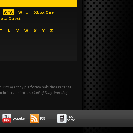
VITA
Wii U
Xbox One
eta Quest
T
U
V
W
X
Y
Z
Pad. Pro všechny platformy nabízíme recenze,
m hrám ze sérií jako
Call of Duty
,
World of
mobilní
youtube
RSS
verze