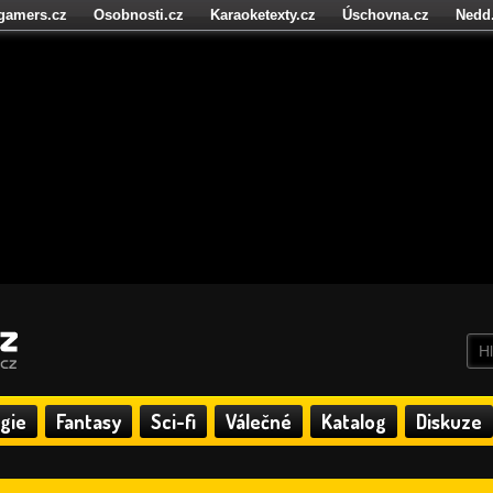
igamers.cz
Osobnosti.cz
Karaoketexty.cz
Úschovna.cz
Nedd
níze.cz
StartupInsider.cz
gie
Fantasy
Sci-fi
Válečné
Katalog
Diskuze