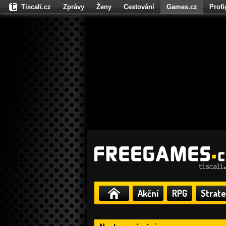
Tiscali.cz
Zprávy
Ženy
Cestování
Games.cz
Prof
Moulík.cz
Fights.cz
Sport
Dokina.cz
CZhity.cz
Našepe
Akční
RPG
Strate