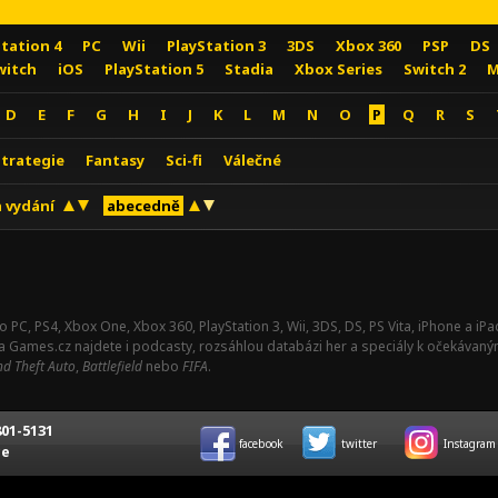
Station 4
PC
Wii
PlayStation 3
3DS
Xbox 360
PSP
DS
witch
iOS
PlayStation 5
Stadia
Xbox Series
Switch 2
M
D
E
F
G
H
I
J
K
L
M
N
O
P
Q
R
S
Strategie
Fantasy
Sci-fi
Válečné
 vydání
abecedně
o PC, PS4, Xbox One, Xbox 360, PlayStation 3, Wii, 3DS, DS, PS Vita, iPhone a i
Na Games.cz najdete i podcasty, rozsáhlou databázi her a speciály k očekávaný
d Theft Auto
,
Battlefield
nebo
FIFA
.
01-5131
facebook
twitter
Instagram
ce