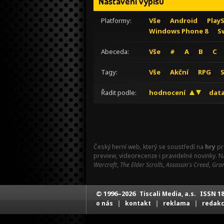
Nastavení výpisu
Platformy:
Vše
Android
Play
Windows Phone 8
S
Abeceda:
Vše
#
A
B
C
Tagy:
Vše
Akční
RPG
Řadit podle:
hodnocení
data
Český herní web, který se soustředí na
hry
pr
preview, videorecenze i pravidelné novinky. 
Warcraft
,
The Elder Scrolls
,
Assassin's Creed
,
Gran
© 1996–2026
ISSN 18
Tiscali Media, a.s.
|
|
|
o nás
kontakt
reklama
redak