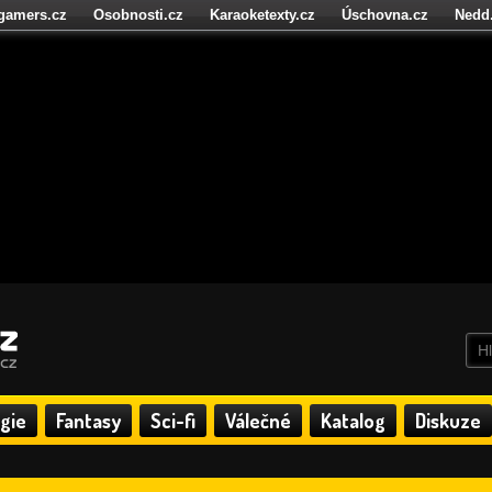
igamers.cz
Osobnosti.cz
Karaoketexty.cz
Úschovna.cz
Nedd
níze.cz
StartupInsider.cz
gie
Fantasy
Sci-fi
Válečné
Katalog
Diskuze