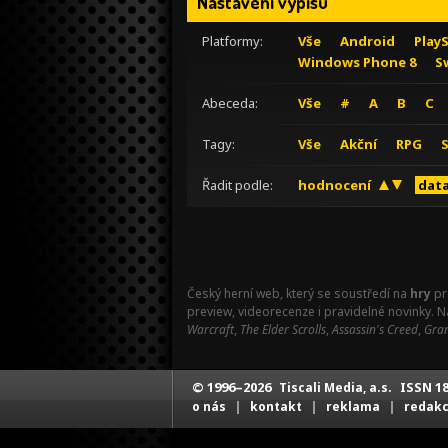
Nastavení výpisu
Platformy:
Vše
Android
Play
Windows Phone 8
S
Abeceda:
Vše
#
A
B
C
Tagy:
Vše
Akční
RPG
Řadit podle:
hodnocení
data
Český herní web, který se soustředí na
hry
pr
preview, videorecenze i pravidelné novinky. 
Warcraft
,
The Elder Scrolls
,
Assassin's Creed
,
Gran
© 1996–2026
ISSN 18
Tiscali Media, a.s.
|
|
|
o nás
kontakt
reklama
redak