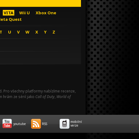
VITA
Wii U
Xbox One
eta Quest
T
U
V
W
X
Y
Z
Pad. Pro všechny platformy nabízíme recenze,
m hrám ze sérií jako
Call of Duty
,
World of
mobilní
youtube
RSS
verze