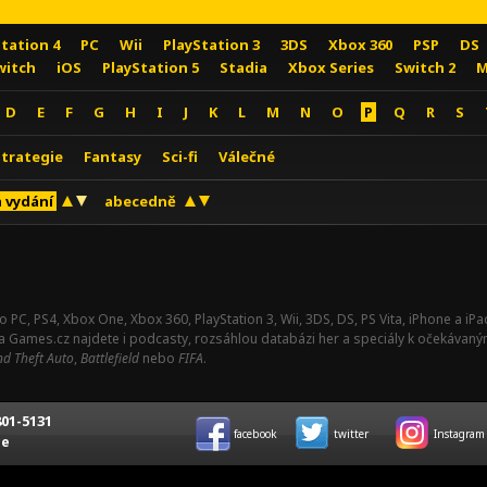
Station 4
PC
Wii
PlayStation 3
3DS
Xbox 360
PSP
DS
witch
iOS
PlayStation 5
Stadia
Xbox Series
Switch 2
M
D
E
F
G
H
I
J
K
L
M
N
O
P
Q
R
S
Strategie
Fantasy
Sci-fi
Válečné
 vydání
abecedně
o PC, PS4, Xbox One, Xbox 360, PlayStation 3, Wii, 3DS, DS, PS Vita, iPhone a i
Na Games.cz najdete i podcasty, rozsáhlou databázi her a speciály k očekávaný
d Theft Auto
,
Battlefield
nebo
FIFA
.
01-5131
facebook
twitter
Instagram
ce