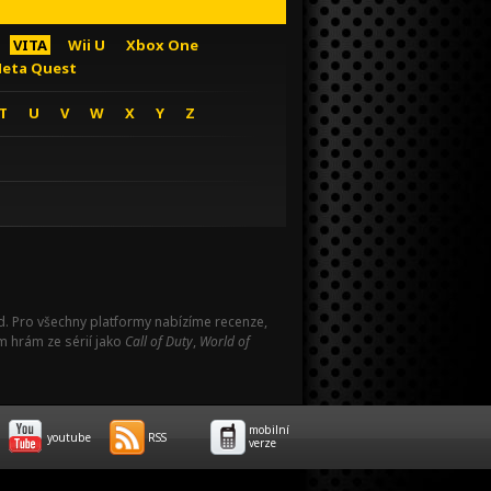
VITA
Wii U
Xbox One
eta Quest
T
U
V
W
X
Y
Z
Pad. Pro všechny platformy nabízíme recenze,
m hrám ze sérií jako
Call of Duty
,
World of
mobilní
youtube
RSS
verze