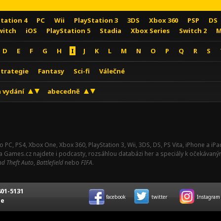
Station 4
PC
Wii
PlayStation 3
3DS
Xbox 360
PSP
DS
witch
iOS
PlayStation 5
Stadia
Xbox Series
Switch 2
M
D
E
F
G
H
I
J
K
L
M
N
O
P
Q
R
S
Strategie
Fantasy
Sci-fi
Válečné
 vydání
abecedně
o PC, PS4, Xbox One, Xbox 360, PlayStation 3, Wii, 3DS, DS, PS Vita, iPhone a i
Na Games.cz najdete i podcasty, rozsáhlou databázi her a speciály k očekávaný
d Theft Auto
,
Battlefield
nebo
FIFA
.
01-5131
facebook
twitter
Instagram
ce