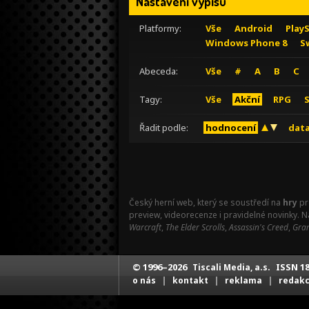
Nastavení výpisu
Platformy:
Vše
Android
Play
Windows Phone 8
S
Abeceda:
Vše
#
A
B
C
Tagy:
Vše
Akční
RPG
Řadit podle:
hodnocení
data
Český herní web, který se soustředí na
hry
pr
preview, videorecenze i pravidelné novinky. 
Warcraft
,
The Elder Scrolls
,
Assassin's Creed
,
Gran
© 1996–2026
ISSN 18
Tiscali Media, a.s.
|
|
|
o nás
kontakt
reklama
redak