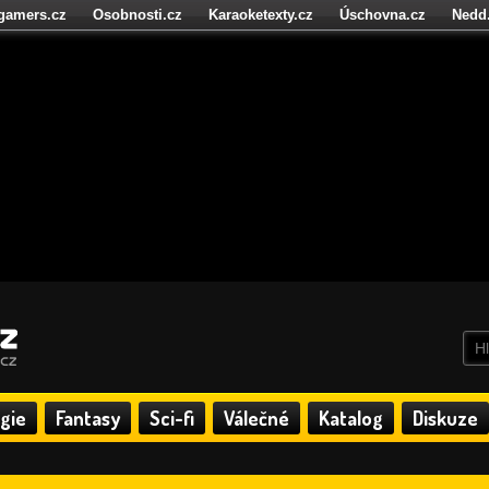
igamers.cz
Osobnosti.cz
Karaoketexty.cz
Úschovna.cz
Nedd
níze.cz
StartupInsider.cz
gie
Fantasy
Sci-fi
Válečné
Katalog
Diskuze