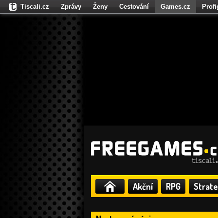
Tiscali.cz
Zprávy
Ženy
Cestování
Games.cz
Prof
Moulík.cz
Fights.cz
Sport
Dokina.cz
CZhity.cz
Našepe
Akční
RPG
Strate