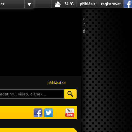
.cz
34 °C
přihlásit
registrovat
přihlásit se