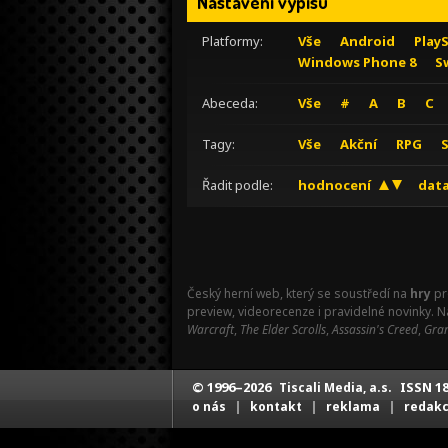
Nastavení výpisu
Platformy:
Vše
Android
Play
Windows Phone 8
S
Abeceda:
Vše
#
A
B
C
Tagy:
Vše
Akční
RPG
Řadit podle:
hodnocení
data
Český herní web, který se soustředí na
hry
pr
preview, videorecenze i pravidelné novinky. 
Warcraft
,
The Elder Scrolls
,
Assassin's Creed
,
Gran
© 1996–2026
ISSN 18
Tiscali Media, a.s.
|
|
|
o nás
kontakt
reklama
redak