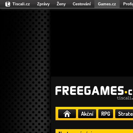
Tiscali.cz
Zprávy
Ženy
Cestování
Games.cz
Prof
Moulík.cz
Fights.cz
Sport
Dokina.cz
CZhity.cz
Našepe
Akční
RPG
Strate