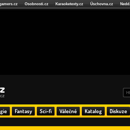
igamers.cz
Osobnosti.cz
Karaoketexty.cz
Úschovna.cz
Nedd
níze.cz
StartupInsider.cz
gie
Fantasy
Sci-fi
Válečné
Katalog
Diskuze