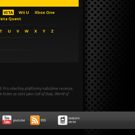
VITA
Wii U
Xbox One
eta Quest
T
U
V
W
X
Y
Z
Pad. Pro všechny platformy nabízíme recenze,
m hrám ze sérií jako
Call of Duty
,
World of
mobilní
youtube
RSS
verze