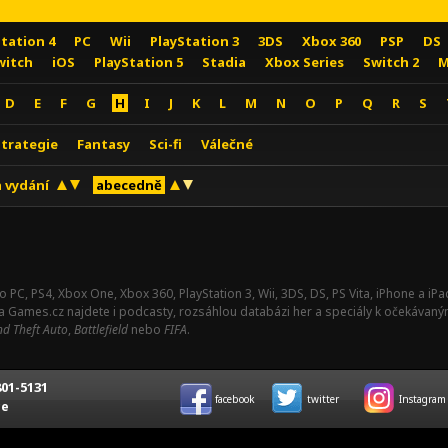
Station 4
PC
Wii
PlayStation 3
3DS
Xbox 360
PSP
DS
witch
iOS
PlayStation 5
Stadia
Xbox Series
Switch 2
M
D
E
F
G
H
I
J
K
L
M
N
O
P
Q
R
S
Strategie
Fantasy
Sci-fi
Válečné
 vydání
abecedně
o PC, PS4, Xbox One, Xbox 360, PlayStation 3, Wii, 3DS, DS, PS Vita, iPhone a i
Na Games.cz najdete i podcasty, rozsáhlou databázi her a speciály k očekávaný
d Theft Auto
,
Battlefield
nebo
FIFA
.
01-5131
facebook
twitter
Instagram
ce