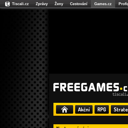
Tiscali.cz
Zprávy
Ženy
Cestování
Games.cz
Prof
Moulík.cz
Fights.cz
Sport
Dokina.cz
CZhity.cz
Našepe
Akční
RPG
Strate