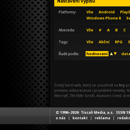
Nastavení výpisu
Platformy:
Vše
Android
Play
Windows Phone 8
S
Abeceda:
Vše
#
A
B
C
Tagy:
Vše
Akční
RPG
Řadit podle:
hodnocení
data
Český herní web, který se soustředí na
hry
pr
preview, videorecenze i pravidelné novinky. 
Warcraft
,
The Elder Scrolls
,
Assassin's Creed
,
Gran
© 1996–2026
ISSN 18
Tiscali Media, a.s.
|
|
|
o nás
kontakt
reklama
redak