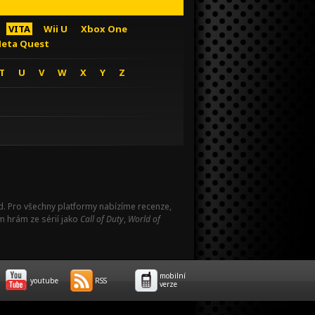
VITA
Wii U
Xbox One
eta Quest
T
U
V
W
X
Y
Z
Pad. Pro všechny platformy nabízíme recenze,
m hrám ze sérií jako
Call of Duty
,
World of
mobilní
youtube
RSS
verze