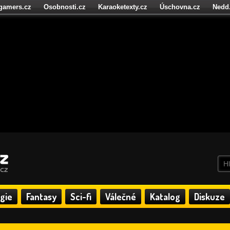
igamers.cz
Osobnosti.cz
Karaoketexty.cz
Úschovna.cz
Nedd
níze.cz
StartupInsider.cz
gie
Fantasy
Sci-fi
Válečné
Katalog
Diskuze