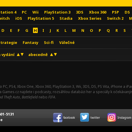
Station 4
PC
Wii
PlayStation 3
3DS
Xbox 360
PSP
DS
witch
iOS
PlayStation 5
Stadia
Xbox Series
Switch 2
M
D
E
F
G
H
I
J
K
L
M
N
O
P
Q
R
S
Strategie
Fantasy
Sci-fi
Válečné
 vydání
abecedně
o PC, PS4, Xbox One, Xbox 360, PlayStation 3, Wii, 3DS, DS, PS Vita, iPhone a i
Na Games.cz najdete i podcasty, rozsáhlou databázi her a speciály k očekávaný
d Theft Auto
,
Battlefield
nebo
FIFA
.
01-5131
facebook
twitter
Instagram
ce