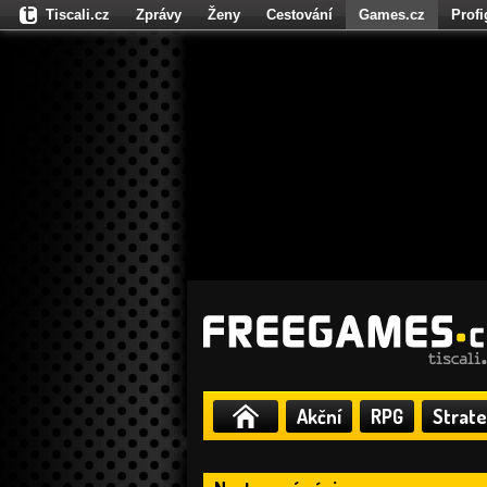
Tiscali.cz
Zprávy
Ženy
Cestování
Games.cz
Prof
Moulík.cz
Fights.cz
Sport
Dokina.cz
CZhity.cz
Našepe
Akční
RPG
Strate