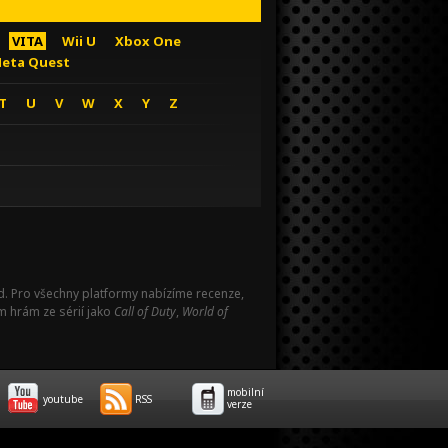
VITA
Wii U
Xbox One
eta Quest
T
U
V
W
X
Y
Z
Pad. Pro všechny platformy nabízíme recenze,
m hrám ze sérií jako
Call of Duty
,
World of
mobilní
youtube
RSS
verze